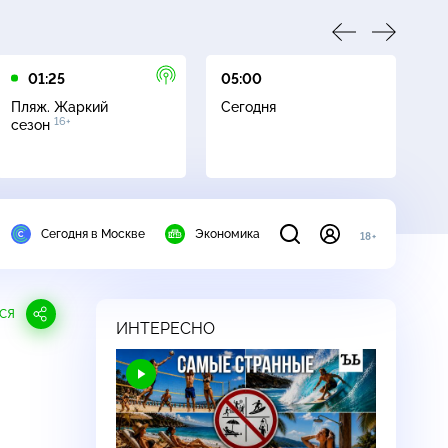
01:25
05:00
05
Пляж. Жаркий
Сегодня
Пл
16+
сезон
с
Сегодня в Москве
Экономика
18+
СЯ
ИНТЕРЕСНО