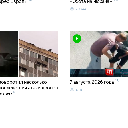
16+
16+
юрер Европы
«Охота на нюхача»
79844
16+
зоворотил несколько
7 августа 2026 года
 последствия атаки дронов
4110
16+
ковье