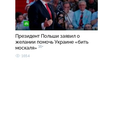
Президент Польши заявил о
желании помочь Украине «бить
16+
москаля»
1654