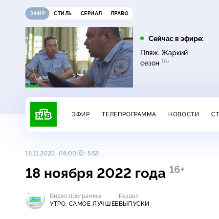
ЭФИР
СТИЛЬ
СЕРИАЛ
ПРАВО
16:00
17:00
Сейчас в эфире:
ди
Сегодня
Невский. Чужой среди
Пляж. Жаркий
16+
чужих
16+
сезон
ЭФИР
ТЕЛЕПРОГРАММА
НОВОСТИ
С
18.11.2022, 08:00
562
16+
18 ноября 2022 года
Видео программы
Раздел
УТРО. САМОЕ ЛУЧШЕЕ
ВЫПУСКИ