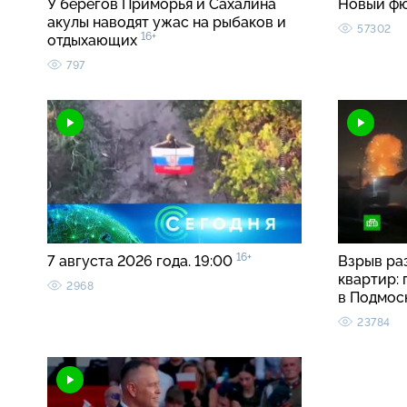
У берегов Приморья и Сахалина
Новый ф
акулы наводят ужас на рыбаков и
57302
16+
отдыхающих
797
16+
7 августа 2026 года. 19:00
Взрыв ра
квартир:
2968
в Подмос
23784