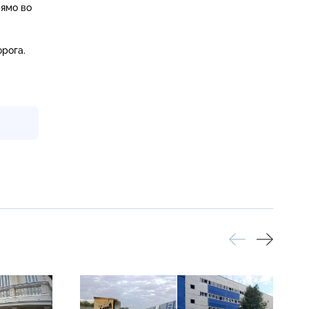
рямо во
рога.