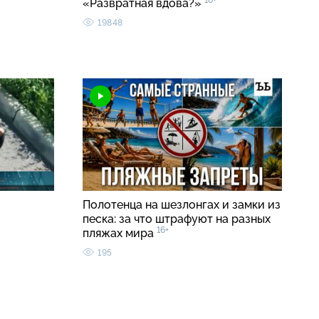
16+
«Развратная вдова?»
19848
Полотенца на шезлонгах и замки из
песка: за что штрафуют на разных
16+
пляжах мира
195