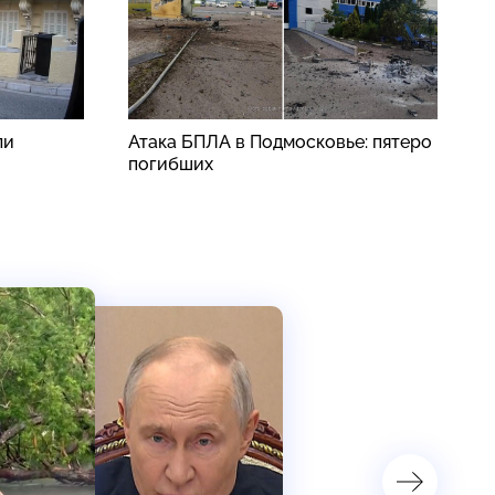
ли
Атака БПЛА в Подмосковье: пятеро
В
погибших
п