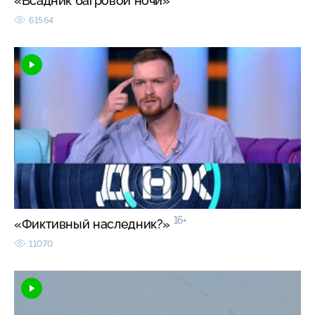
«Всадник багровой ночи»
61564
16+
«Фиктивный наследник?»
11070