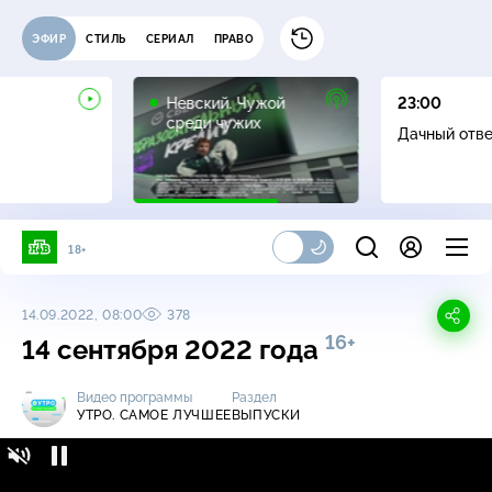
ЭФИР
СТИЛЬ
СЕРИАЛ
ПРАВО
16+
Невский. Чужой
23:00
среди чужих
Дачный отв
18+
14.09.2022, 08:00
378
16+
14 сентября 2022 года
Видео программы
Раздел
УТРО. САМОЕ ЛУЧШЕЕ
ВЫПУСКИ
Утро. Самое лучшее / Выпуски / 14 сентября
16+