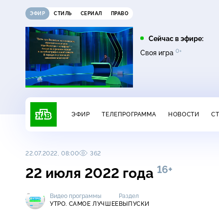
ЭФИР
СТИЛЬ
СЕРИАЛ
ПРАВО
08:00
09:00
Сейчас в эфире:
16+
12+
0+
0+
Чудо техники
Дачный ответ
Своя игра
ЭФИР
ТЕЛЕПРОГРАММА
НОВОСТИ
С
22.07.2022, 08:00
362
16+
22 июля 2022 года
Видео программы
Раздел
УТРО. САМОЕ ЛУЧШЕЕ
ВЫПУСКИ