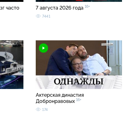
16+
зг часто
7 августа 2026 года
7441
Актерская династия
16+
Добронравовых
174