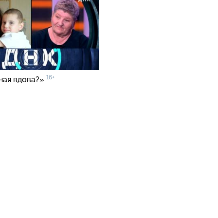
16+
ная вдова?»