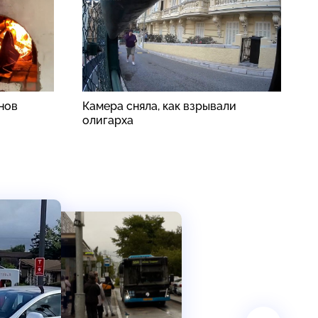
нов
Камера сняла, как взрывали
Ф
олигарха
в