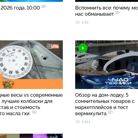
16+
 2026 года. 10:00
Вспомнить все: почему мо
16+
нас обманывает
433
ные весы vs современные
Обзор на дом-лодку, 5
, лучшие колбаски для
сомнительных товаров с
став и стоимость
маркетплейсов и тест
16+
12+
го масла гхи
вермикулита
5341