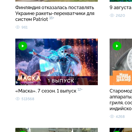
Финляндия отказалась поставлять
9 августа
Украине ракеты-перехватчики для
2620
16+
систем Patriot
961
12+
«Маска». 7 сезон. 1 выпуск
Старомод
аппараты
513568
гриля, со
индийско
4268