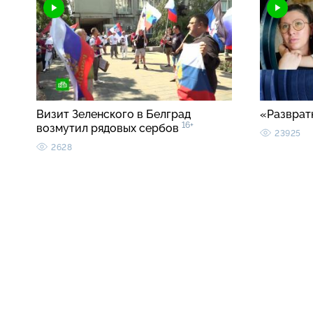
Визит Зеленского в Белград
«Разврат
16+
возмутил рядовых сербов
23925
2628