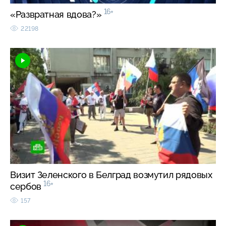
16+
«Развратная вдова?»
22198
Визит Зеленского в Белград возмутил рядовых
16+
сербов
157