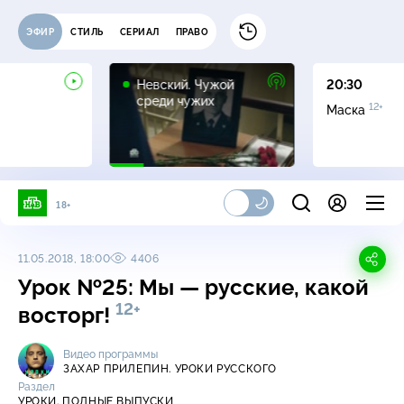
ЭФИР
СТИЛЬ
СЕРИАЛ
ПРАВО
16+
Невский. Чужой
20:30
среди чужих
12+
Маска
18+
11.05.2018, 18:00
4406
Урок №25: Мы — русские, какой
12+
восторг!
Видео программы
ЗАХАР ПРИЛЕПИН. УРОКИ РУССКОГО
Раздел
УРОКИ. ПОЛНЫЕ ВЫПУСКИ