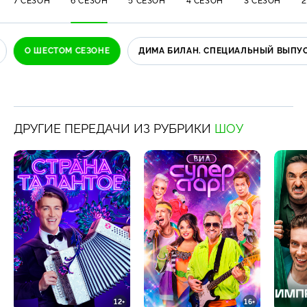
7 СЕЗОН
6 СЕЗОН
5 СЕЗОН
4 СЕЗОН
3 СЕЗОН
2
О ШЕСТОМ СЕЗОНЕ
ДИМА БИЛАН. СПЕЦИАЛЬНЫЙ ВЫПУ
ДРУГИЕ ПЕРЕДАЧИ ИЗ РУБРИКИ
ШОУ
12+
16+