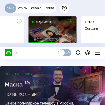
ЭФИР
СТИЛЬ
СЕРИАЛ
ПРАВО
16+
Жди меня
13:00
Сегодня
18+
ПЕРЕДАЧИ
ШОУ
12+
Маска
ПО ВЫХОДНЫМ
Самое популярное телешоу в России.