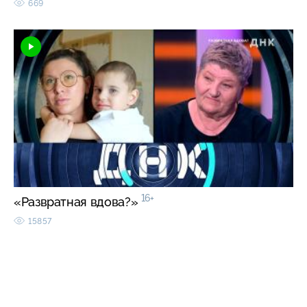
669
16+
«Развратная вдова?»
15857