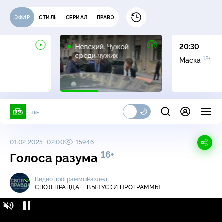
ЭФИР
СТИЛЬ
СЕРИАЛ
ПРАВО
16+
Невский. Чужой
20:30
среди чужих
12+
Маска
18+
01.02.2025, 02:00
15946
16+
Голоса разума
Видео программы
Раздел
СВОЯ ПРАВДА
ВЫПУСКИ ПРОГРАММЫ
Своя правда / Выпуски программы / Голоса
16+