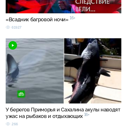
16+
«Всадник багровой ночи»
61927
У берегов Приморья и Сахалина акулы наводят
16+
ужас на рыбаков и отдыхающих
266