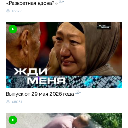
16+
«Развратная вдова?»
16872
12+
Выпуск от 29 мая 2026 года
48051