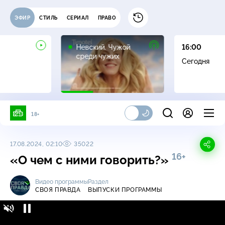
ЭФИР
СТИЛЬ
СЕРИАЛ
ПРАВО
16+
Невский. Чужой
16:00
среди чужих
Сегодня
18+
17.08.2024, 02:10
35022
16+
«О чем с ними говорить?»
Видео программы
Раздел
СВОЯ ПРАВДА
ВЫПУСКИ ПРОГРАММЫ
Своя правда / Выпуски программы / «О чем
16+