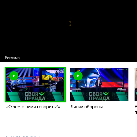
с ними говорить?»
Видео
проигрыватель
загружается.
«О чем с ними говорить?»
Линии обороны
п