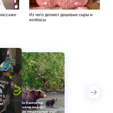
 массаже
Из чего делают дешевые сыры и
С
колбасы
с
б