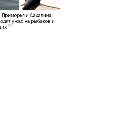
в Приморья и Сахалина
водят ужас на рыбаков и
16+
щих