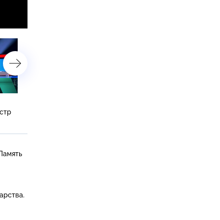
Утечки или манипуляции?
Ядерный аргумент
стр
Память
арства.