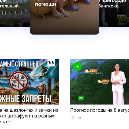
 на шезлонгах и замки из
Прогноз погоды на 8 авгу
 что штрафуют на разных
190
16+
ира