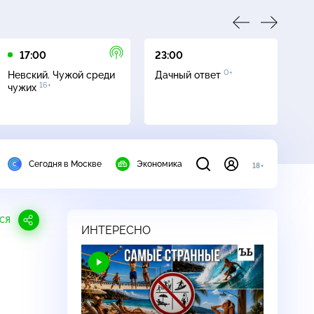
17:00
23:00
23
0+
Невский. Чужой среди
Дачный ответ
С
16+
чужих
Сегодня в Москве
Экономика
18+
СЯ
ИНТЕРЕСНО