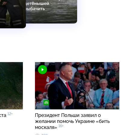
12+
ста
Президент Польши заявил о
желании помочь Украине «бить
16+
москаля»