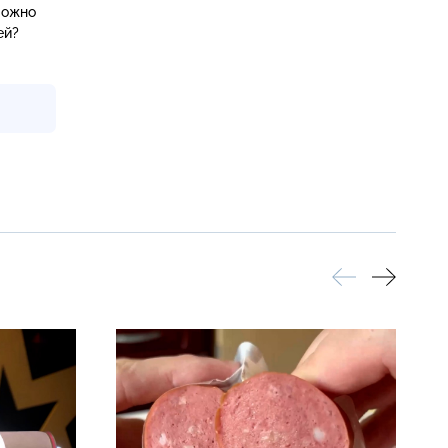
можно
ей?