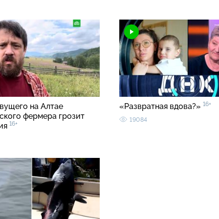
16+
вущего на Алтае
«Развратная вдова?»
ского фермера грозит
19084
16+
ия