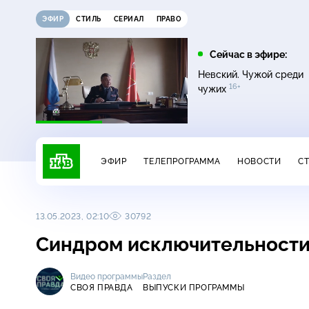
ЭФИР
СТИЛЬ
СЕРИАЛ
ПРАВО
12:00
13:00
Сейчас в эфире:
16+
Жди меня
Сегодня
Невский. Чужой среди
16+
чужих
ЭФИР
ТЕЛЕПРОГРАММА
НОВОСТИ
С
13.05.2023, 02:10
30792
Синдром исключительност
Видео программы
Раздел
СВОЯ ПРАВДА
ВЫПУСКИ ПРОГРАММЫ