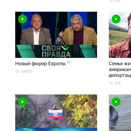
127
16+
Новый фюрер Европы
Семье жи
американ
56772
депортац
371