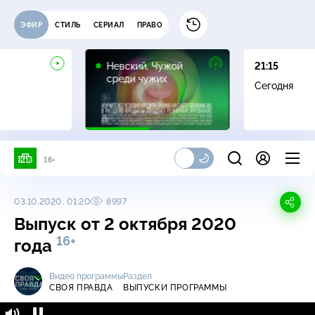
ЭФИР
СТИЛЬ
СЕРИАЛ
ПРАВО
16+
Невский. Чужой
21:15
среди чужих
Сегодня
18+
03.10.2020, 01:20
8997
Выпуск от 2 октября 2020
16+
года
Видео программы
Раздел
СВОЯ ПРАВДА
ВЫПУСКИ ПРОГРАММЫ