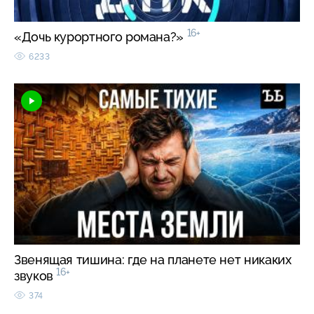
16+
«Дочь курортного романа?»
6233
Звенящая тишина: где на планете нет никаких
16+
звуков
374