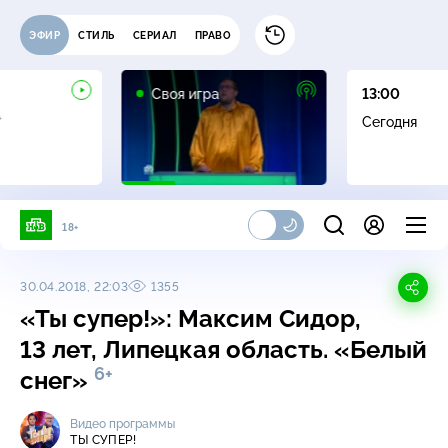
ЭФИР
СТИЛЬ
СЕРИАЛ
ПРАВО
0+
Своя игра
13:00
+
Сегодня
18+
30.04.2018, 22:03
1355
«Ты супер!»: Максим Сидор,
13 лет, Липецкая область. «Белый
6+
снег»
Видео программы
ТЫ СУПЕР!