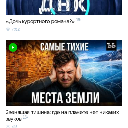
16+
«Дочь курортного романа?»
7012
Звенящая тишина: где на планете нет никаких
16+
звуков
415