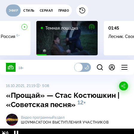
ЭФИР
СТИЛЬ
СЕРИАЛ
ПРАВО
16+
Темная лошадка
01:45
6+
 Россия
Лесник. Сво
18+
16.10.2021, 21:15
508
«Прощай» — Стас Костюшкин |
12+
«Советская песня»
Видео программы
Раздел
ШОУМАСКГООН
ВЫСТУПЛЕНИЯ УЧАСТНИКОВ