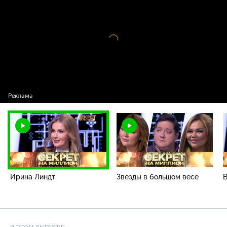
Линдт
Видео
проигрыватель
загружается.
Ирина Линдт
Звезды в большом весе