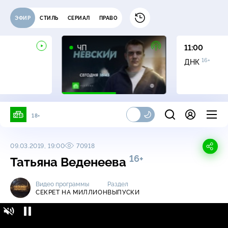
ЭФИР
СТИЛЬ
СЕРИАЛ
ПРАВО
ЧП
11:00
16+
ДНК
18+
09.03.2019, 19:00
70918
16+
Татьяна Веденеева
Видео программы
Раздел
СЕКРЕТ НА МИЛЛИОН
ВЫПУСКИ
Секрет на миллион / Выпуски / Татьяна
16+