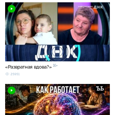
16+
«Развратная вдова?»
25951