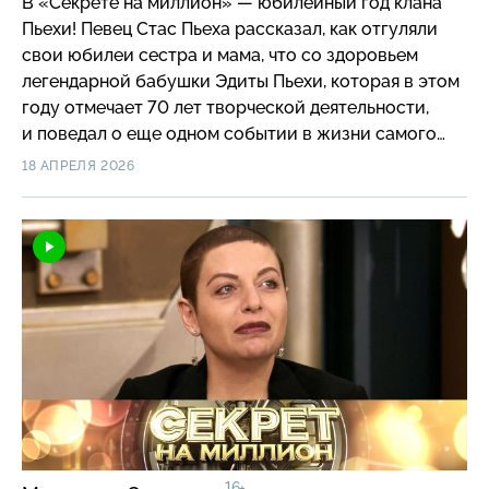
В «Секрете на миллион» — юбилейный год клана
Пьехи! Певец Стас Пьеха рассказал, как отгуляли
свои юбилеи сестра и мама, что со здоровьем
легендарной бабушки Эдиты Пьехи, которая в этом
году отмечает 70 лет творческой деятельности,
и поведал о еще одном событии в жизни самого
младшего Пьехи. Но и это еще не все: впервые Стас
18 АПРЕЛЯ 2026
Пьеха пошел до конца и раскрыл секрет, который
тяжким грузом лежал у него на душе и в который
были посвящены только члены семьи — сестра,
мама и бабушка.
16+