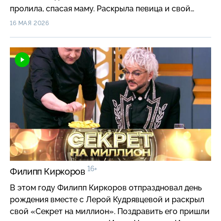
пролила, спасая маму. Раскрыла певица и свой
секрет, который долгие годы хранила в сердце: что
16 МАЯ 2026
она пережила в нулевые и почему ей так страшно
об этом говорить.
16+
Филипп Киркоров
В этом году Филипп Киркоров отпраздновал день
рождения вместе с Лерой Кудрявцевой и раскрыл
свой «Секрет на миллион». Поздравить его пришли