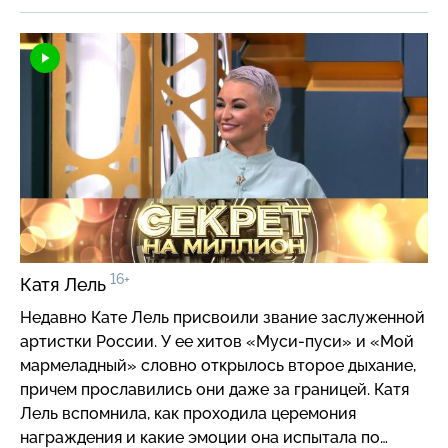
и возвращении в знаменитый сериал про
студентов. Поддержать актрису пришли друзья
и коллеги: Янина Студилина, Гела Месхи, Алла
Довлатова, Яна Батыршина, Вячеслав Фетисов и др.
Раскрыла ли героиня свой секрет на миллион?
16+
Катя Лель
Недавно Кате Лель присвоили звание заслуженной
артистки России. У ее хитов «Муси-пуси» и «Мой
мармеладный» словно открылось второе дыхание,
причем прославились они даже за границей. Катя
Лель вспомнила, как проходила церемония
награждения и какие эмоции она испытала по