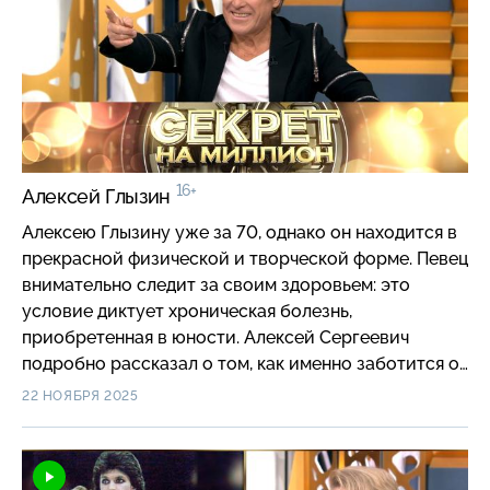
16+
Алексей Глызин
Алексею Глызину уже за 70, однако он находится в
прекрасной физической и творческой форме. Певец
внимательно следит за своим здоровьем: это
условие диктует хроническая болезнь,
приобретенная в юности. Алексей Сергеевич
подробно рассказал о том, как именно заботится о
себе, а также признался, удалось ли ему отказаться
22 НОЯБРЯ 2025
от вредных привычек. Популярность у девушек,
которая свалилась на обаятельного и эффектного
Глызина фактически в начале творческого пути,