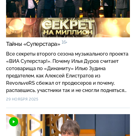
16+
Тайны «Суперстара»
Все секреты второго сезона музыкального проекта
«ВИА Суперстар!». Почему Илья Дуров считает
сотоварища по «Динамиту» Илью Зудина
предателем, как Алексей Елистратов из
RevoльveRS сбежал от продюсеров и почему,
распавшись, участники так и не смогли подняться
на звездный олимп, и кто виноват в распаде группы
29 НОЯБРЯ 2025
«Тутси», а также чем звезды занимаются в
свободное от гастролей время и как «ВИА
Суперстар!» помог им обрести второе рождение.