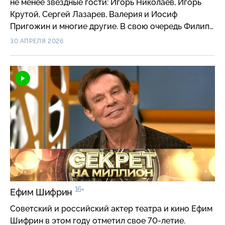
не менее звездные гости: Игорь Николаев, Игорь
Крутой, Сергей Лазарев, Валерия и Иосиф
Пригожин и многие другие. В свою очередь Филипп
Киркоров рассказал про отца и бывшую жену,
30 АПРЕЛЯ 2026
поделился историей своего похудения и раскрыл
новые подробности жуткого происшествия, когда
во время концерта на нем загорелась одежда.
16+
Ефим Шифрин
Советский и российский актер театра и кино Ефим
Шифрин в этом году отметил свое 70-летие.