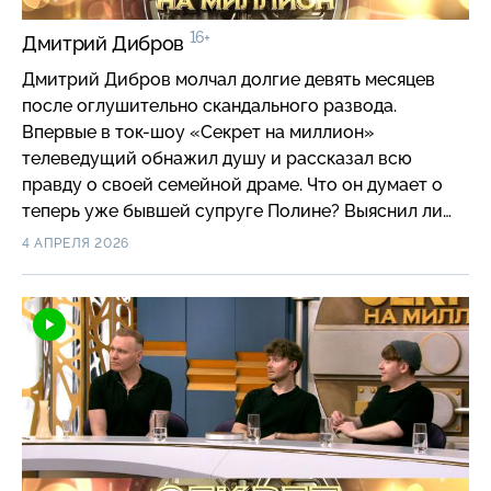
16+
Дмитрий Дибров
Дмитрий Дибров молчал долгие девять месяцев
после оглушительно скандального развода.
Впервые в ток-шоу «Секрет на миллион»
телеведущий обнажил душу и рассказал всю
правду о своей семейной драме. Что он думает о
теперь уже бывшей супруге Полине? Выяснил ли
отношения с другом, который увел его молодую
4 АПРЕЛЯ 2026
жену? Какими были 16 лет брака за закрытыми
дверями дома на Рублёвке и супружеской спальни?