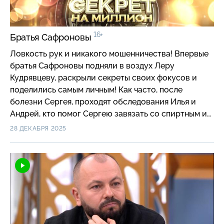
16+
Братья Сафроновы
Ловкость рук и никакого мошенничества! Впервые
братья Сафроновы подняли в воздух Леру
Кудрявцеву, раскрыли секреты своих фокусов и
поделились самым личным! Как часто, после
болезни Сергея, проходят обследования Илья и
Андрей, кто помог Сергею завязать со спиртным и
смогли ли братья сколотить капитал на своих
28 ДЕКАБРЯ 2025
иллюзиях?