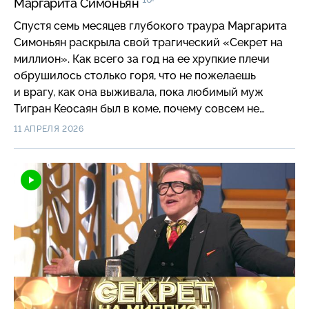
Маргарита Симоньян
Спустя семь месяцев глубокого траура Маргарита
Симоньян раскрыла свой трагический «Секрет на
миллион». Как всего за год на ее хрупкие плечи
обрушилось столько горя, что не пожелаешь
и врагу, как она выживала, пока любимый муж
Тигран Кеосаян был в коме, почему совсем не
боится своего страшного диагноза и сможет ли
11 АПРЕЛЯ 2026
найти смысл жить дальше. Маргарита Симоньян
поделилась своей очень личной болью, чтобы
другим стало легче…