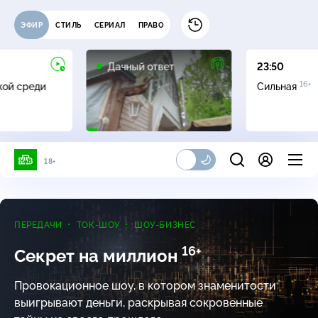
ЭФИР
СТИЛЬ
СЕРИАЛ
ПРАВО
0+
Дачный ответ
23:50
16+
жой среди
Сильная
18+
ПЕРЕДАЧИ
ТОК-ШОУ
ШОУ-БИЗНЕС
16+
Секрет на миллион
Провокационное шоу, в котором знаменитости
выигрывают деньги, раскрывая сокровенные