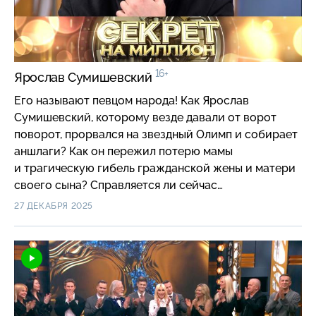
16+
Ярослав Сумишевский
Его называют певцом народа! Как Ярослав
Сумишевский, которому везде давали от ворот
поворот, прорвался на звездный Олимп и собирает
аншлаги? Как он пережил потерю мамы
и трагическую гибель гражданской жены и матери
своего сына? Справляется ли сейчас
с обязанностями отца-одиночки и какой страшный
27 ДЕКАБРЯ 2025
секрет лишил его сна и покоя?