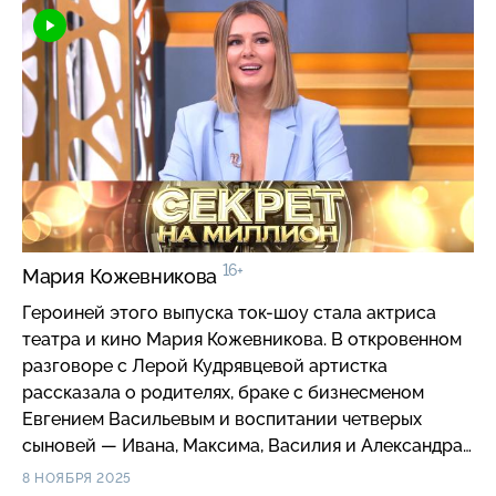
растопить сердце супруги, а также поделился
рецептами семейного счастья. В финале программы
гость традиционно получил конверт с очень
непростым вопросом. Информация, которую
удалось выяснить редакторам программы, певца
удивила, и он серьезно задумался о том, не пришла
ли пора расстаться с одной личной тайной.
16+
Мария Кожевникова
Героиней этого выпуска ток-шоу стала актриса
театра и кино Мария Кожевникова. В откровенном
разговоре с Лерой Кудрявцевой артистка
рассказала о родителях, браке с бизнесменом
Евгением Васильевым и воспитании четверых
сыновей — Ивана, Максима, Василия и Александра,
а также о работе в кино и на телевидении
8 НОЯБРЯ 2025