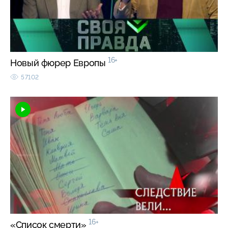
16+
Новый фюрер Европы
57102
16+
«Список смерти»