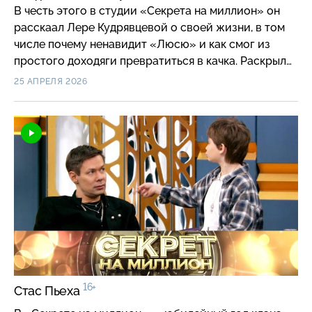
В честь этого в студии «Секрета на миллион» он
расскаал Лере Кудрявцевой о своей жизни, в том
числе почему ненавидит «Люсю» и как смог из
простого доходяги превратиться в качка. Раскрыл
герой и подробности того, как так получилось, что
25 АПРЕЛЯ 2026
в свои года он стал блогером, но при этом
продолжает жить в одиночестве, при этом его
семья живет в Израиле. Поделился актер
и деталями смерти матери, к которой был сильно
привязан, и сделал откровенное признание о своей
тяжелой болезни.
16+
Стас Пьеха