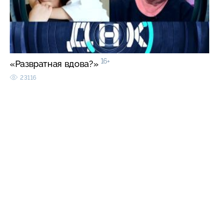
16+
«Развратная вдова?»
23116