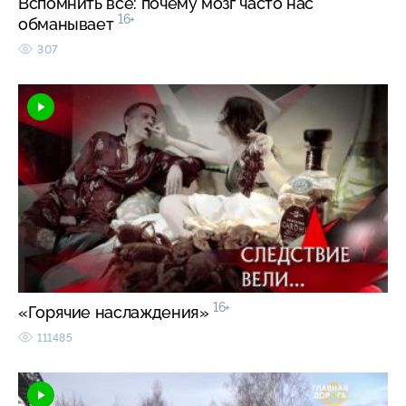
Вспомнить все: почему мозг часто нас
16+
обманывает
307
16+
«Горячие наслаждения»
111485