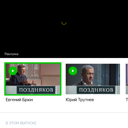
Видео
проигрыватель
загружается.
Евгений Брюн
Юрий Трутнев
Т
В ЭТОМ ВЫПУСКЕ: