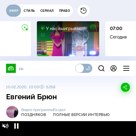
ЭФИР
СТИЛЬ
СЕРИАЛ
ПРАВО
12+
У нас выигрывают!
07:00
Сегодня
18+
10.02.2020, 10:00
5268
Евгений Брюн
Видео программы
Раздел
ПОЗДНЯКОВ
ПОЛНЫЕ ВЕРСИИ ИНТЕРВЬЮ
Поздняков / Полные версии интервью / Евгений
Брюн