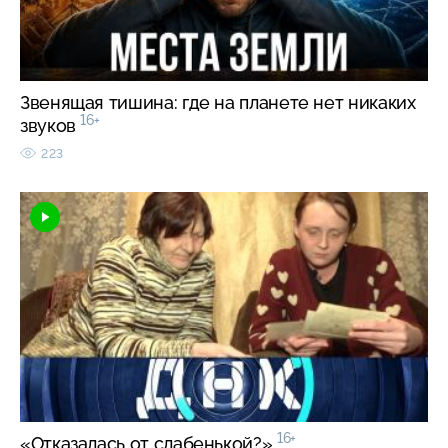
Звенящая тишина: где на планете нет никаких
16+
звуков
223
16+
«Отказалась от слабенькой?»