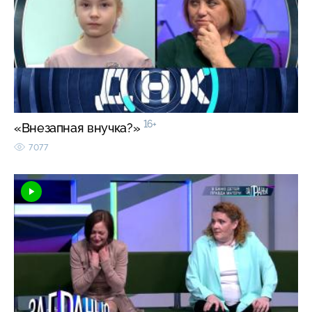
16+
«Внезапная внучка?»
7077