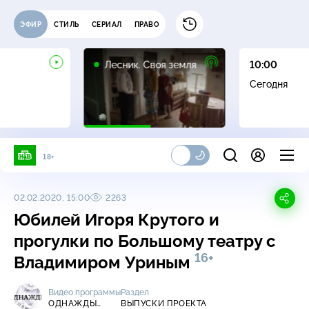
ЭФИР
СТИЛЬ
СЕРИАЛ
ПРАВО
16+
Лесник. Своя земля
10:00
Сегодня
18+
02.02.2020, 15:00
2263
Юбилей Игоря Крутого и
прогулки по Большому театру с
16+
Владимиром Уриным
Видео программы
Раздел
ОДНАЖДЫ…
ВЫПУСКИ ПРОЕКТА