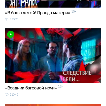
16+
«В баню детей! Правда матери»
33576
16+
«Всадник багровой ночи»
61049