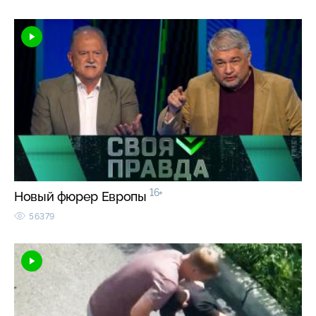
16+
Новый фюрер Европы
56379