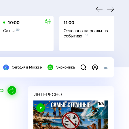
10:00
11:00
12
16+
Сатья
Основано на реальных
Св
16+
событиях
Сегодня в Москве
Экономика
18+
СЯ
ИНТЕРЕСНО