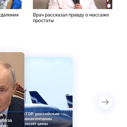
удаления
Врач рассказал правду о массаже
А
простаты
п