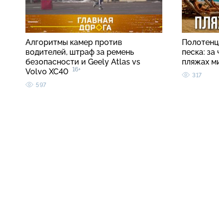
Алгоритмы камер против
Полотенца
водителей, штраф за ремень
песка: за
безопасности и Geely Atlas vs
пляжах м
16+
Volvo XC40
317
597