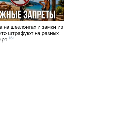
 на шезлонгах и замки из
 что штрафуют на разных
16+
ира