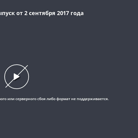
уск от 2 сентября 2017 года
This
is
a
modal
window.
вого или серверного сбоя либо формат не поддерживается.