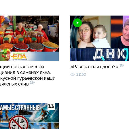
16+
щий состав смесей
«Развратная вдова?»
цианид в семенах льна,
21150
вкусной гурьевской каши
12+
 вяленых слив