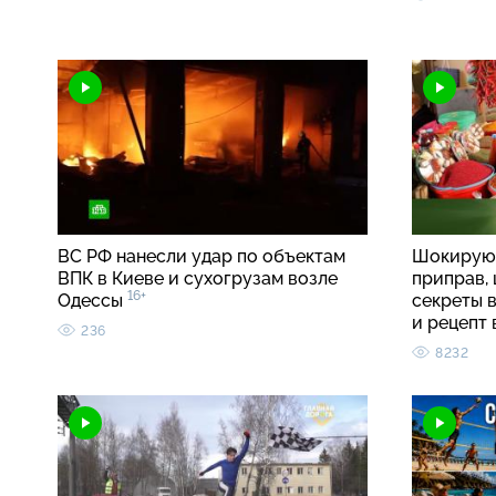
ВС РФ нанесли удар по объектам
Шокирую
ВПК в Киеве и сухогрузам возле
приправ, 
16+
Одессы
секреты 
и рецепт
236
8232