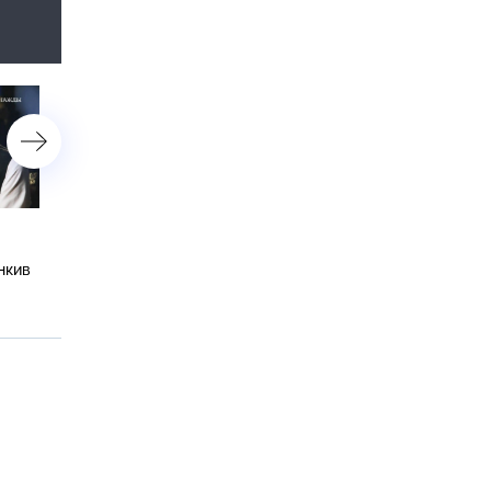
История русской Золушки
Лихие 90-е братьев
Инны Зобовой, ирония
Чадовых, приемное счас
нкив
судьбы Андрея Мягкова и
Маргариты Суханкиной 
простое счастье Дениса
история успеха русского
Майданова
Хора МВД