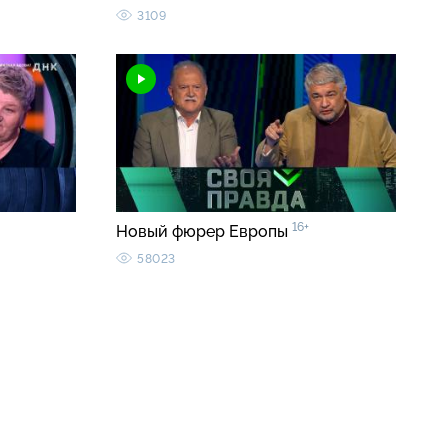
3109
16+
Новый фюрер Европы
58023