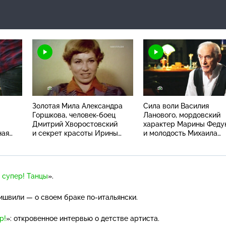
Золотая Мила Александра
Сила воли Василия
Горшкова, человек-боец
Ланового, мордовский
Дмитрий Хворостовский
характер Марины Феду
ная
и секрет красоты Ирины
и молодость Михаила
аридзе
Безруковой
Жигалова
 супер! Танцы
».
аишвили — о своем браке
по-итальянски
.
р!
»: откровенное интервью о детстве артиста.