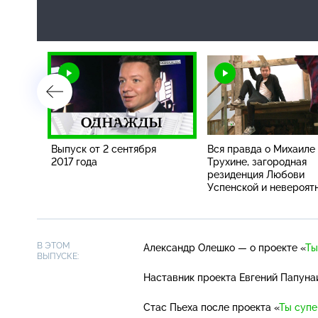
Выпуск от 2 сентября
Вся правда о Михаиле
2017 года
Трухине, загородная
резиденция Любови
Успенской и невероят
история Николая Циск
В ЭТОМ
Александр Олешко — о проекте «
Ты
ВЫПУСКЕ:
Наставник проекта Евгений Папун
Стас Пьеха после проекта «
Ты супе