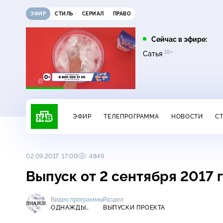
ЭФИР
СТИЛЬ
СЕРИАЛ
ПРАВО
07:00
07:20
Сейчас в эфире:
16+
16+
Сегодня
Главная дорога
Сатья
ЭФИР
ТЕЛЕПРОГРАММА
НОВОСТИ
С
02.09.2017, 17:00
4849
Выпуск от 2 сентября 2017 
Видео программы
Раздел
ОДНАЖДЫ…
ВЫПУСКИ ПРОЕКТА