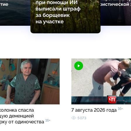
16+
колонка спасла
7 августа 2026 года
щую деменцией
5073
16+
рку от одиночества