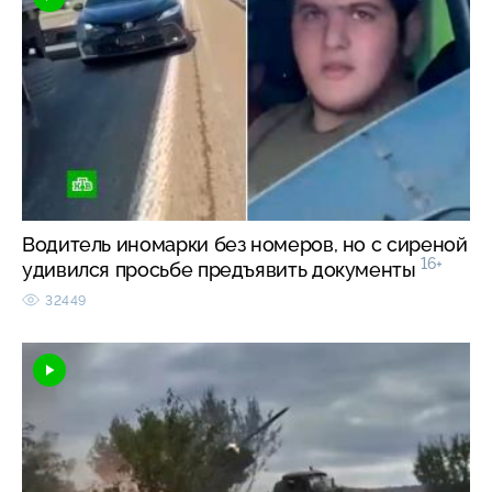
Водитель иномарки без номеров, но с сиреной
16+
удивился просьбе предъявить документы
32449