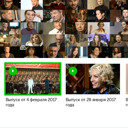
Загрузка
:
2.82%
/
Наст
Выпуск от 4 февраля 2017
Выпуск от 28 января 2017
В
года
года
г