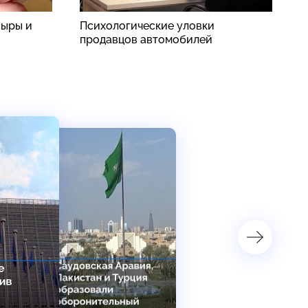
сыры и
Психологические уловки
К
продавцов автомобилей