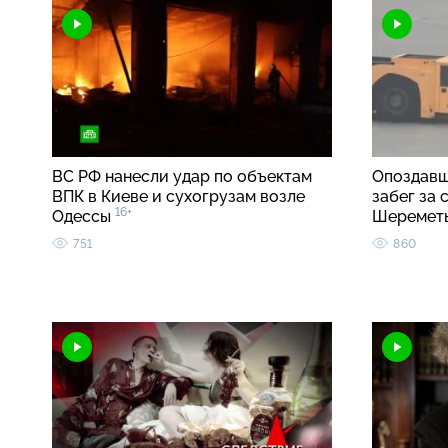
ВС РФ нанесли удар по объектам
Опоздавш
ВПК в Киеве и сухогрузам возле
забег за
16+
Одессы
Шеремет
751
860