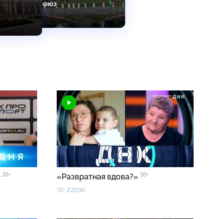
16+
16+
0
«Развратная вдова?»
22100