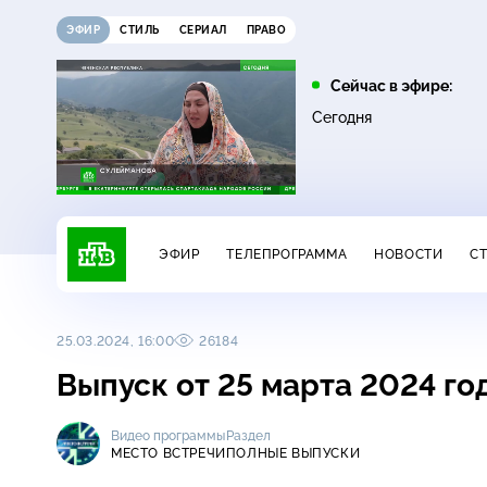
ЭФИР
СТИЛЬ
СЕРИАЛ
ПРАВО
11:00
12:00
Сейчас в эфире:
0+
Основано на реальных
Своя игра
Сегодня
16+
событиях
ЭФИР
ТЕЛЕПРОГРАММА
НОВОСТИ
С
25.03.2024, 16:00
26184
Выпуск от 25 марта 2024 го
Видео программы
Раздел
МЕСТО ВСТРЕЧИ
ПОЛНЫЕ ВЫПУСКИ