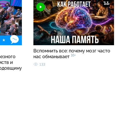
о
Вспомнить все: почему мозг часто
16+
ьезного
нас обманывает
мств и
133
годовщину