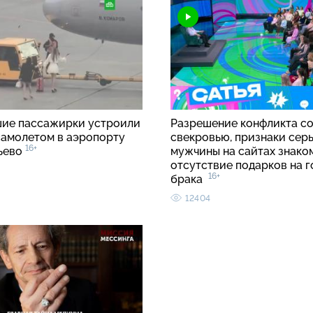
ие пассажирки устроили
Разрешение конфликта с
 самолетом в аэропорту
свекровью, признаки сер
16+
ьево
мужчины на сайтах знако
отсутствие подарков на 
16+
брака
12404