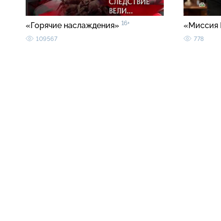
16+
«Горячие наслаждения»
«Миссия 
109567
778