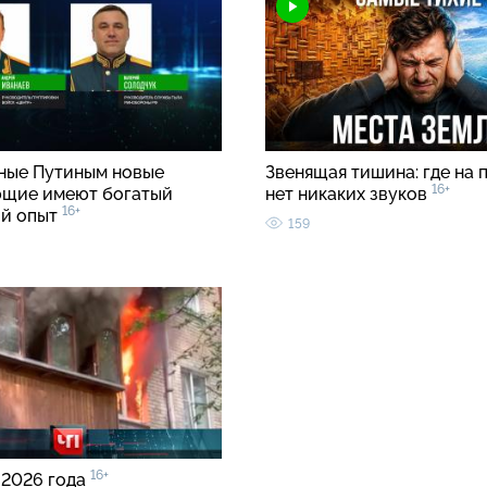
ные Путиным новые
Звенящая тишина: где на 
16+
щие имеют богатый
нет никаких звуков
16+
й опыт
159
16+
 2026 года