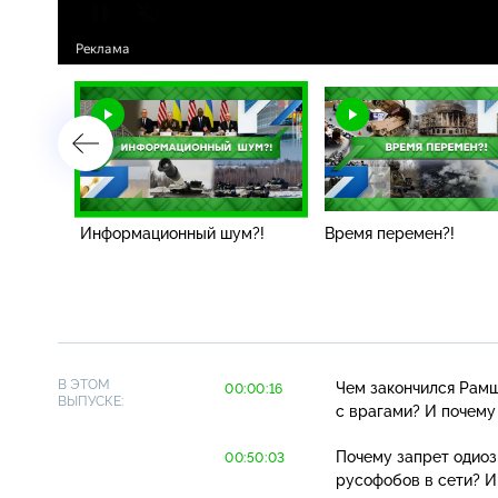
ы?!
Информационный шум?!
Время перемен?!
В ЭТОМ
Чем закончился Рамш
00:00:16
ВЫПУСКЕ:
с врагами? И почему
Почему запрет одиоз
00:50:03
русофобов в сети? 