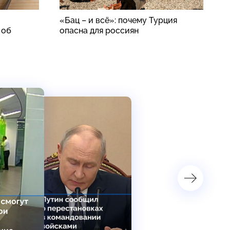
«Бац – и всё»: почему Турция
В
 об
опасна для россиян
ч