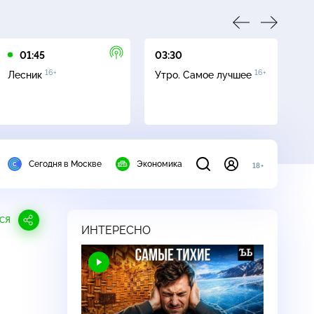
01:45
03:30
05
16+
16+
Лесник
Утро. Самое лучшее
Се
Сегодня в Москве
Экономика
18+
СЯ
ИНТЕРЕСНО