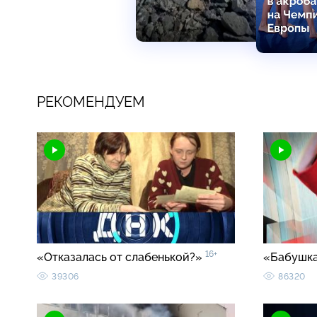
РЕКОМЕНДУЕМ
16+
«Отказалась от слабенькой?»
«Бабушка
39306
86320