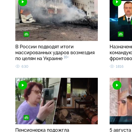
В России подводят итоги
Назначен
массированных ударов возмездия
командую
16+
по целям на Украине
фронтово
630
1816
Пенсионерка подожгла
5 августа