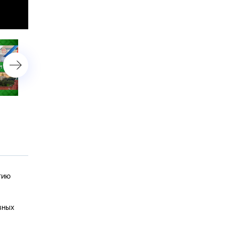
Параллельная реальность?!
Наука побеждать?!
тию
вных