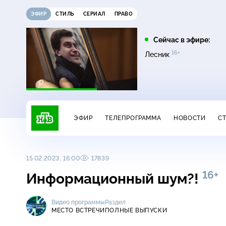
ЭФИР
СТИЛЬ
СЕРИАЛ
ПРАВО
21:15
21:30
Сейчас в эфире:
12+
16+
на
Сегодня
Неизвестная Россия
Лесник
ЭФИР
ТЕЛЕПРОГРАММА
НОВОСТИ
С
15.02.2023, 16:00
17839
16+
Информационный шум?!
Видео программы
Раздел
МЕСТО ВСТРЕЧИ
ПОЛНЫЕ ВЫПУСКИ