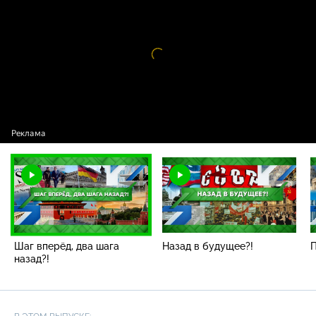
вперёд, два шага назад?!
Видео
проигрыватель
загружается.
Шаг вперёд, два шага
Назад в будущее?!
П
назад?!