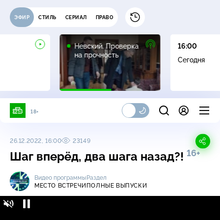
ЭФИР
СТИЛЬ
СЕРИАЛ
ПРАВО
16+
Невский. Проверка
16:00
на прочность
Сегодня
18+
26.12.2022, 16:00
23149
16+
Шаг вперёд, два шага назад?!
Видео программы
Раздел
МЕСТО ВСТРЕЧИ
ПОЛНЫЕ ВЫПУСКИ
Место встречи / Полные выпуски / Шаг
16+