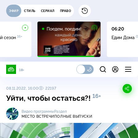
ЭФИР
СТИЛЬ
СЕРИАЛ
ПРАВО
16+
Поедем, поедим!
06:20
16+
0
й сезон
Едим Дома
18+
08.11.2022, 16:00
22197
16+
Уйти, чтобы остаться?!
Видео программы
Раздел
МЕСТО ВСТРЕЧИ
ПОЛНЫЕ ВЫПУСКИ