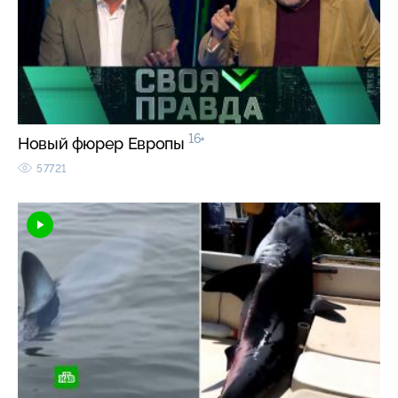
16+
Новый фюрер Европы
57721