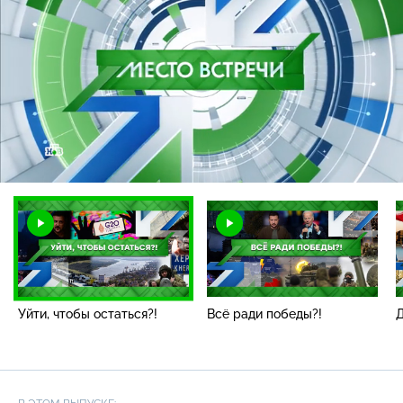
Загрузка
:
0.99%
/
Наст
Уйти, чтобы остаться?!
Всё ради победы?!
Д