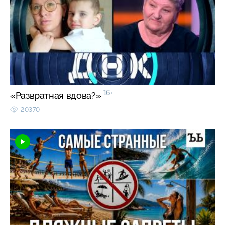
16+
«Развратная вдова?»
20370