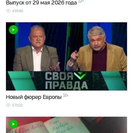
12+
Выпуск от 29 мая 2026 года
49586
16+
Новый фюрер Европы
57102