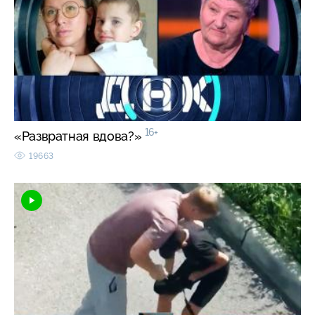
16+
«Развратная вдова?»
19663