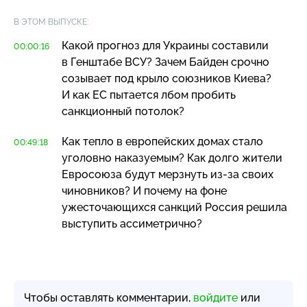
В ЭТОМ ВЫПУСКЕ:
Какой прогноз для Украины составили
00:00:16
в Генштабе ВСУ? Зачем Байден срочно
созывает под крыло союзников Киева?
И как ЕС пытается лбом пробить
санкционный потолок?
Как тепло в европейских домах стало
00:49:18
уголовно наказуемым? Как долго жители
Евросоюза будут мерзнуть
из-за
своих
чиновников? И почему на фоне
ужесточающихся санкций Россия решила
выступить ассиметрично?
Чтобы оставлять комментарии,
войдите
или