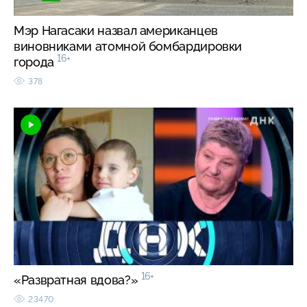
Мэр Нагасаки назвал американцев
виновниками атомной бомбардировки
16+
города
378
16+
«Развратная вдова?»
23470