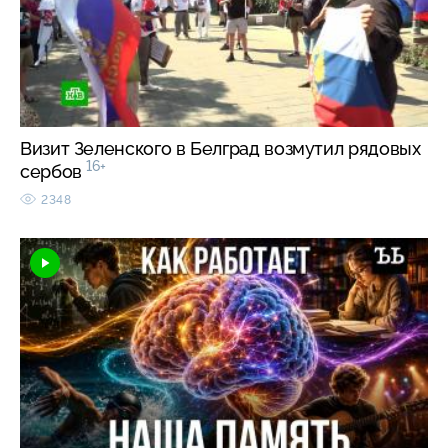
Визит Зеленского в Белград возмутил рядовых
16+
сербов
2348