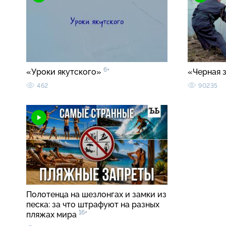
6+
«Уроки якутского»
«Черная 
462
90235
Полотенца на шезлонгах и замки из
песка: за что штрафуют на разных
16+
пляжах мира