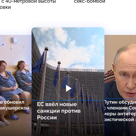
 с 40-метровой высоты
секс-бомбой
ховки