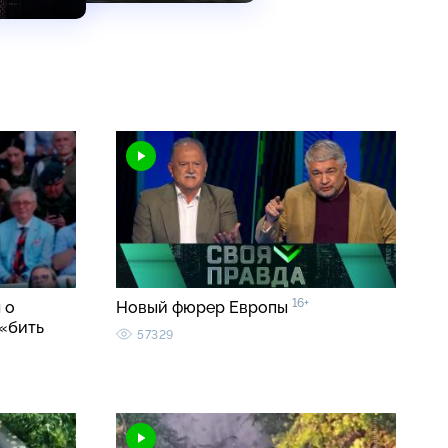
16+
 о
Новый фюрер Европы
«бить
57329