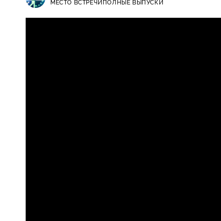
МЕСТО ВСТРЕЧИ
ПОЛНЫЕ ВЫПУСКИ
Место встречи / Полные выпуски 
16+
препаратами без нашего ведома