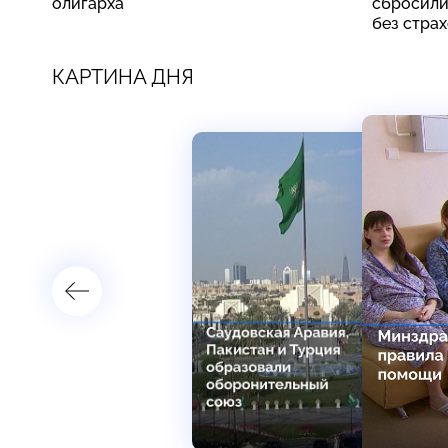
олигарха
сбросили
без стра
КАРТИНА ДНЯ