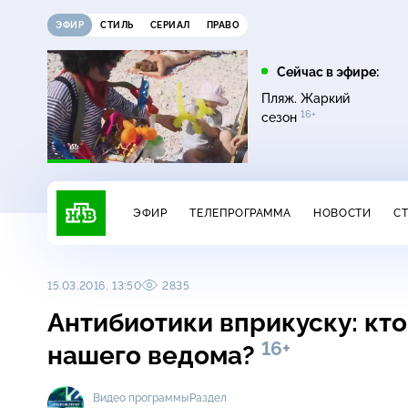
ЭФИР
СТИЛЬ
СЕРИАЛ
ПРАВО
16:00
17:00
Сейчас в эфире:
ди
Сегодня
Невский. Чужой среди
Пляж. Жаркий
16+
чужих
16+
сезон
ЭФИР
ТЕЛЕПРОГРАММА
НОВОСТИ
С
15.03.2016, 13:50
2835
Антибиотики вприкуску: кто
16+
нашего ведома?
Видео программы
Раздел