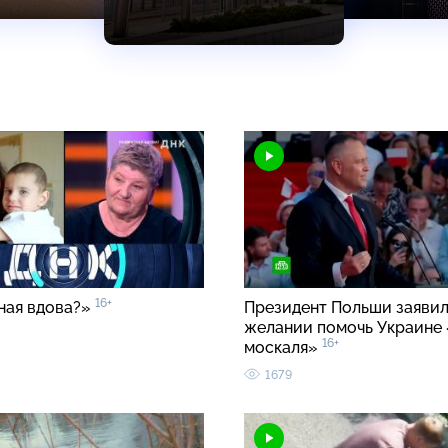
16+
ная вдова?»
Президент Польши заявил
желании помочь Украине 
16+
москаля»
1679