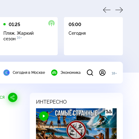
01:25
05:00
05
Пляж. Жаркий
Сегодня
Пл
16+
сезон
с
Сегодня в Москве
Экономика
18+
СЯ
ИНТЕРЕСНО