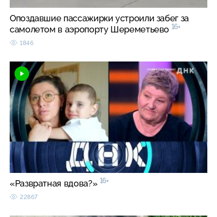
Опоздавшие пассажирки устроили забег за
16+
самолетом в аэропорту Шереметьево
1846
16+
«Развратная вдова?»
22867