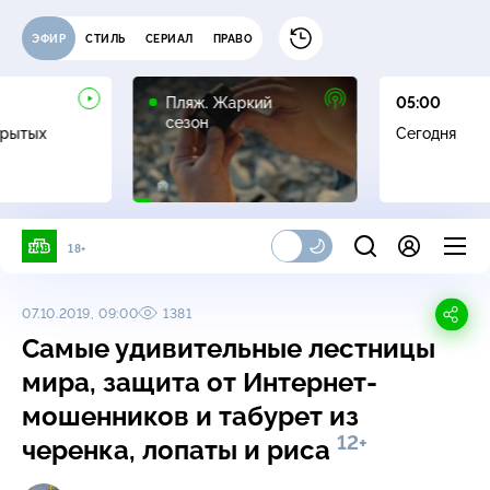
ЭФИР
СТИЛЬ
СЕРИАЛ
ПРАВО
16+
Пляж. Жаркий
05:00
сезон
крытых
Сегодня
18+
07.10.2019, 09:00
1381
Самые удивительные лестницы
мира, защита от Интернет-
мошенников и табурет из
12+
черенка, лопаты и риса