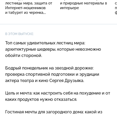
лестницы мира, защита от
и природные материалы в
с
Интернет-мошенников
интерьере
п
и табурет из черенка,
лопаты и риса
В ЭТОМ ВЫПУСКЕ:
Топ самых удивительных лестниц мира:
архитектурные шедевры, которые невозможно
обойти стороной.
Бодрый понедельник на звездной дорожке:
проверка спортивной подготовки и эрудиции
актера театра и кино Сергея Друзьяка.
Цель и мечта: как настроить себя на похудение и от
каких продуктов нужно отказаться.
Гостиная мечты для загородного дома: какой из