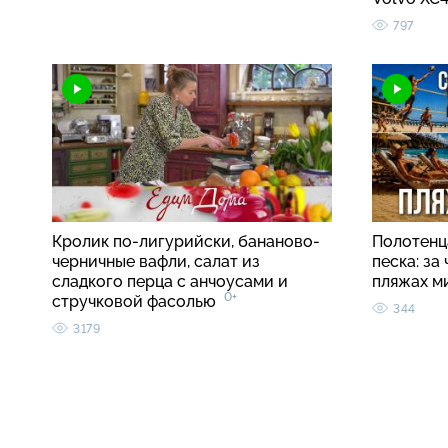
797
Кролик по-лигурийски, бананово-
Полотенца
черничные вафли, салат из
песка: за
сладкого перца с анчоусами и
пляжах м
0+
стручковой фасолью
344
3179