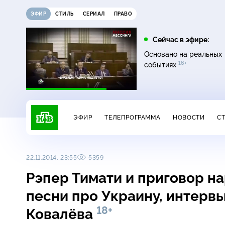
ЭФИР
СТИЛЬ
СЕРИАЛ
ПРАВО
07:20
08:00
Сейчас в эфире:
16+
12+
Главная дорога
Живая еда
Основано на реальных
16+
событиях
ЭФИР
ТЕЛЕПРОГРАММА
НОВОСТИ
С
22.11.2014, 23:55
5359
Рэпер Тимати и приговор на
песни про Украину, интерв
18+
Ковалёва