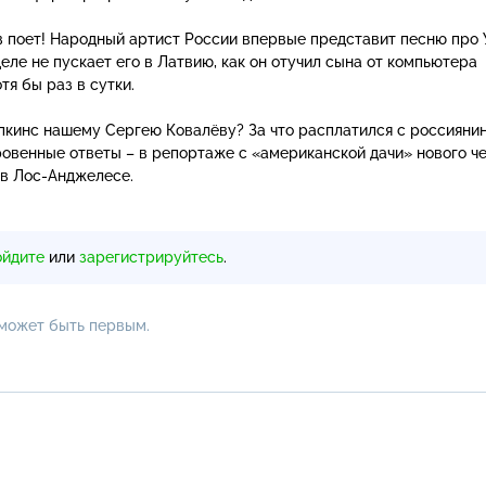
в поет! Народный артист России впервые представит песню про 
еле не пускает его в Латвию, как он отучил сына от компьютера
тя бы раз в сутки.
опкинс нашему Сергею Ковалёву? За что расплатился с россияни
овенные ответы – в репортаже с «американской дачи» нового ч
 в Лос-Анджелесе.
ойдите
или
зарегистрируйтесь
.
 может быть первым.