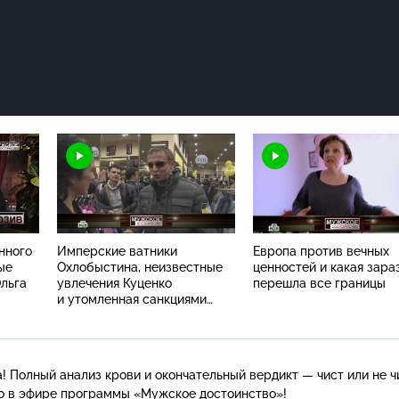
нного
Имперские ватники
Европа против вечных
ые
Охлобыстина, неизвестные
ценностей и какая зара
Ольга
увлечения Куценко
перешла все границы
и утомленная санкциями
Европа
! Полный анализ крови и окончательный вердикт — чист или не ч
о в эфире программы «Мужское достоинство»!