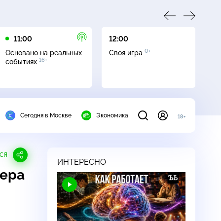
11:00
12:00
13
0+
Основано на реальных
Своя игра
Се
16+
событиях
Сегодня в Москве
Экономика
18+
СЯ
ИНТЕРЕСНО
ьера
я