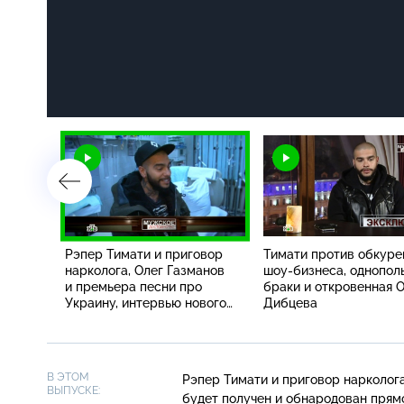
вана,
Рэпер Тимати и приговор
Тимати против обкуре
нарколога, Олег Газманов
шоу-бизнеса, однопол
й, война
и премьера песни про
браки и откровенная 
атвии
Украину, интервью нового
Дибцева
ые
чемпиона мира Сергея
Ковалёва
В ЭТОМ
Рэпер Тимати и приговор нарколога
ВЫПУСКЕ:
будет получен и обнародован прям