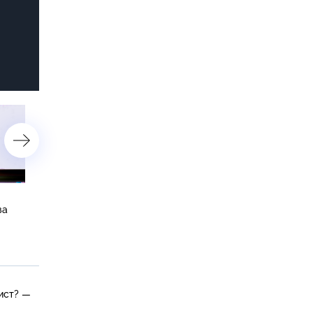
Правило Карелина, 50 хуков
Андрей Соколов меняет
за
от Евгения Сидихина
профессию, убойная сил
и 50 поцелуев с Юлией
Александра Тютрюмова,
Галкиной
мужские интересы
и традиционные ценност
ист? —