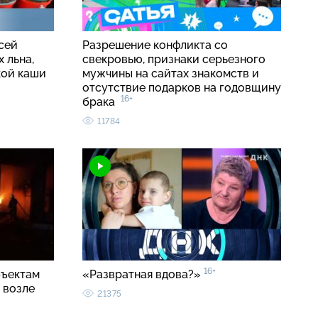
сей
Разрешение конфликта со
 льна,
свекровью, признаки серьезного
кой каши
мужчины на сайтах знакомств и
отсутствие подарков на годовщину
16+
брака
11784
16+
бъектам
«Развратная вдова?»
 возле
21375