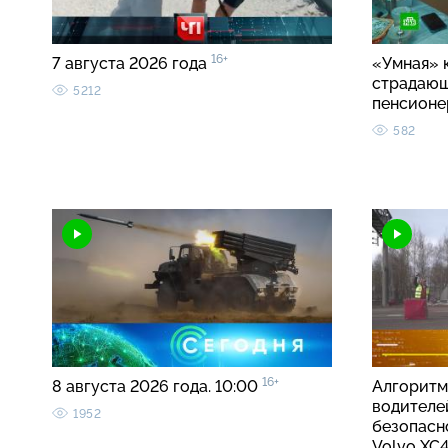
16+
7 августа 2026 года
«Умная» 
страдаю
5212
пенсионе
582
16+
8 августа 2026 года. 10:00
Алгоритм
водителе
1952
безопасно
Volvo X