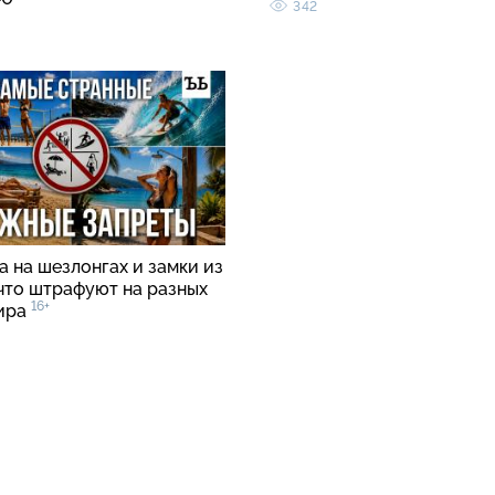
342
 на шезлонгах и замки из
 что штрафуют на разных
16+
ира