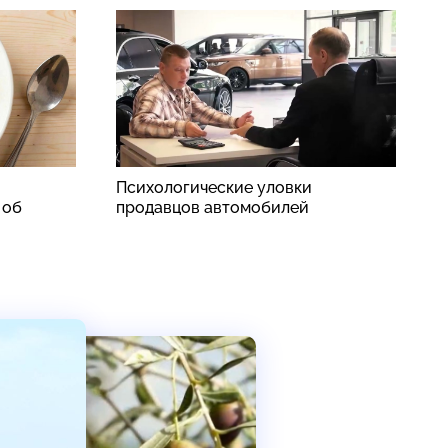
Психологические уловки
С
 об
продавцов автомобилей
с
б