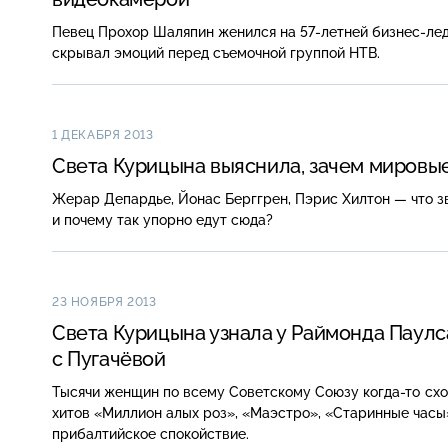
Певец Прохор Шаляпин женился на
57-летней
бизнес-ле
скрывал эмоций перед съемочной группой НТВ.
1 ДЕКАБРЯ 2013
Света Курицына выяснила, зачем мировые
Жерар Депардье, Йонас Берггрен, Пэрис Хилтон — что з
и почему так упорно едут сюда?
23 НОЯБРЯ 2013
Света Курицына узнала у Раймонда Паулс
с Пугачёвой
Тысячи женщин по всему Советскому Союзу
когда-то
схо
хитов «Миллион алых роз», «Маэстро», «Старинные часы
прибалтийское спокойствие.