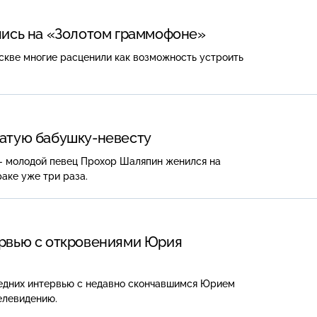
лись на «Золотом граммофоне»
кве многие расценили как возможность устроить
гатую
бабушку-невесту
— молодой певец Прохор Шаляпин женился на
раке уже три раза.
ервью с откровениями Юрия
ледних интервью с недавно скончавшимся Юрием
елевидению.