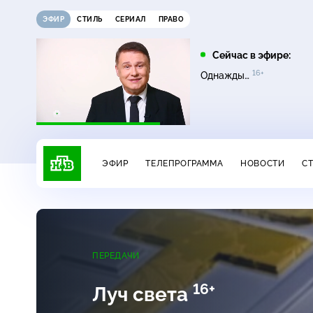
ЭФИР
СТИЛЬ
СЕРИАЛ
ПРАВО
07:20
08:00
Сейчас в эфире:
16+
12+
16+
Инженеры Победы
Чудо техники
Однажды…
ЭФИР
ТЕЛЕПРОГРАММА
НОВОСТИ
С
ПЕРЕДАЧИ
16+
Луч cвета