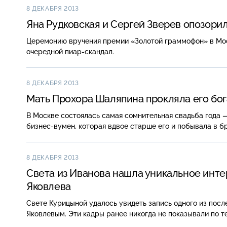
8 ДЕКАБРЯ 2013
Яна Рудковская и Сергей Зверев опозори
Церемонию вручения премии «Золотой граммофон» в Мос
очередной
пиар-скандал
.
8 ДЕКАБРЯ 2013
Мать Прохора Шаляпина прокляла его бо
В Москве состоялась самая сомнительная свадьба года 
бизнес-вумен
, которая вдвое старше его и побывала в б
8 ДЕКАБРЯ 2013
Света из Иванова нашла уникальное инт
Яковлева
Свете Курицыной удалось увидеть запись одного из пос
Яковлевым. Эти кадры ранее никогда не показывали по т