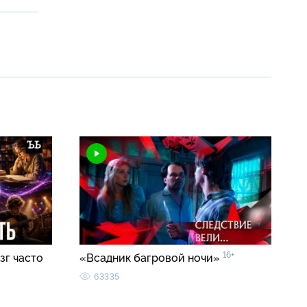
16+
зг часто
«Всадник багровой ночи»
63335