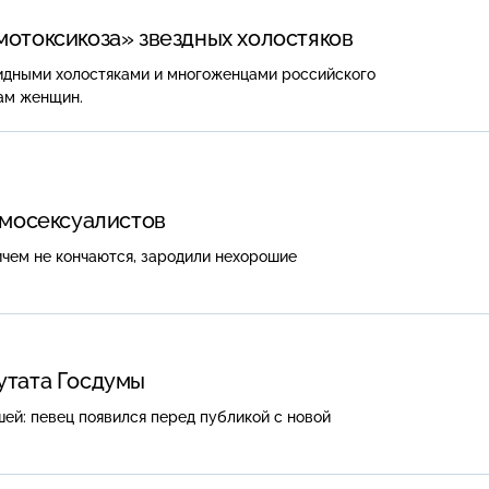
мотоксикоза» звездных холостяков
идными холостяками и многоженцами российского
кам женщин.
омосексуалистов
ичем не кончаются, зародили нехорошие
утата Госдумы
ей: певец появился перед публикой с новой