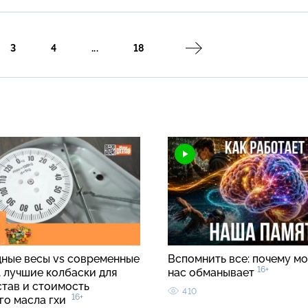
3
4
...
18
ные весы vs современные
Вспомнить все: почему мо
16+
, лучшие колбаски для
нас обманывает
став и стоимость
410
16+
го масла гхи