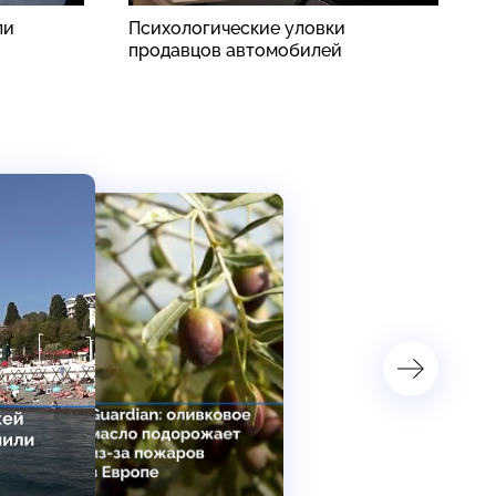
ли
Психологические уловки
В
продавцов автомобилей
ж