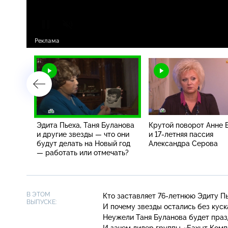
ежды
Эдита Пьеха, Таня Буланова
Крутой поворот Анне 
и другие звезды — что они
и 17-летняя пассия
будут делать на Новый год
Александра Серова
о
— работать или отмечать?
В ЭТОМ
Кто заставляет
76-летнюю
Эдиту Пь
ВЫПУСКЕ:
И почему звезды остались без куск
Неужели Таня Буланова будет празд
И зачем лидер группы «Бахыт Комп