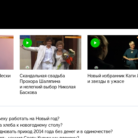
Вески
Скандальная свадьба
Новый избранник Кати 
Прохора Шаляпина
и звезды в ужасе
и нелегкий выбор Николая
Баскова
еху работать на Новый год?
а хлеба к новогоднему столу?
новать приход 2014 года без денег и в одиночестве?
от» научил Свету Курицыну плохому?