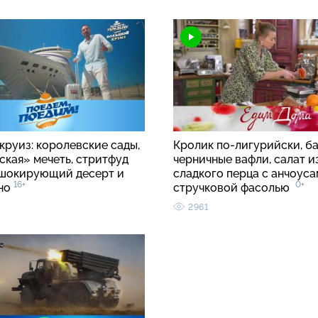
круиз: королевские сады,
Кролик по-лигурийски, б
ская» мечеть, стритфуд
черничные вафли, салат и
 шокирующий десерт и
сладкого перца с анчоуса
16+
0+
ино
стручковой фасолью
2961