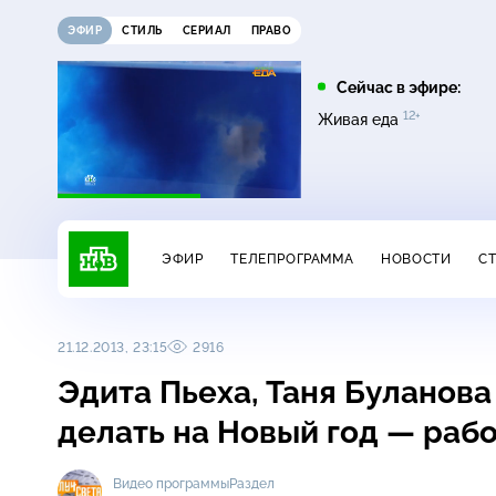
ЭФИР
СТИЛЬ
СЕРИАЛ
ПРАВО
05:25
06:20
Сейчас в эфире:
16+
0+
12+
Поедем, поедим!
Едим Дома
Живая еда
ЭФИР
ТЕЛЕПРОГРАММА
НОВОСТИ
С
21.12.2013, 23:15
2916
Эдита Пьеха, Таня Буланова
делать на Новый год — раб
Видео программы
Раздел