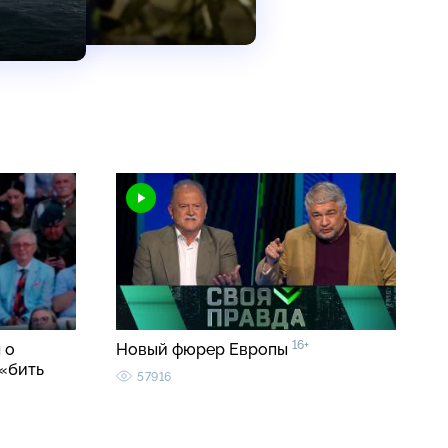
16+
 о
Новый фюрер Европы
«бить
57916