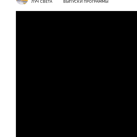
ЛУЧ CВЕТА
ВЫПУСКИ ПРОГРАММЫ
Луч cвета / Выпуски программы /
16+
что они будут делать на Новый г