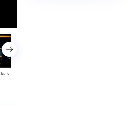
Лель
Почему Раймонд Паулс
Кто из российских звезд
боится за жизнь
связан с мафией и суро
Примадонны и откровения
охранники Сукачёва
Ивана Шаповалова