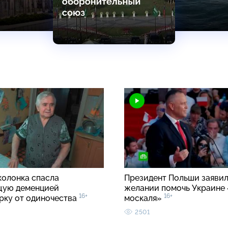
колонка спасла
Президент Польши заявил
щую деменцией
желании помочь Украине 
16+
16+
рку от одиночества
москаля»
2501