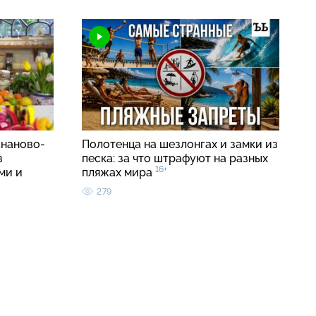
ананово-
Полотенца на шезлонгах и замки из
з
песка: за что штрафуют на разных
16+
ми и
пляжах мира
279