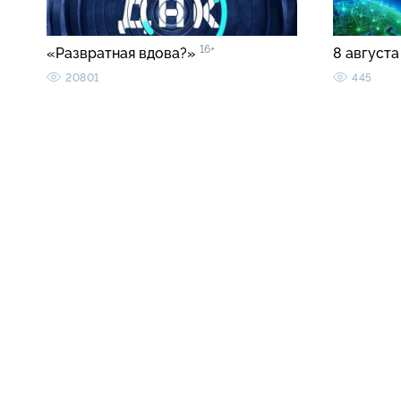
16+
«Развратная вдова?»
8 августа
20801
445