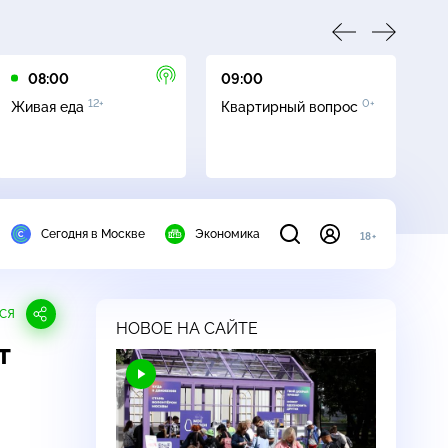
08:00
09:00
10
12+
0+
Живая еда
Квартирный вопрос
С
Сегодня в Москве
Экономика
18+
СЯ
НОВОЕ НА САЙТЕ
т