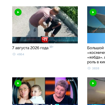
16+
7 августа 2026 года
Большой 
«космиче
4864
«кебда»,
роль в к
3838