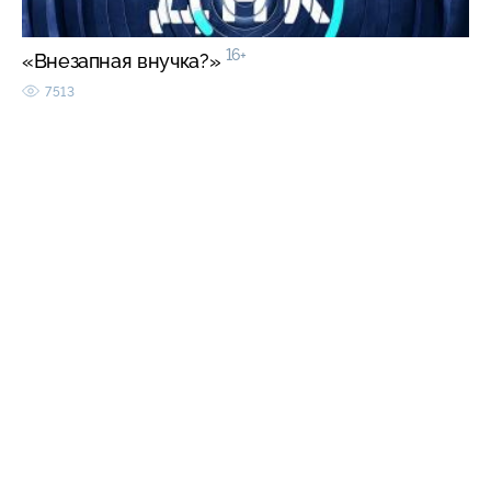
16+
«Внезапная внучка?»
7513