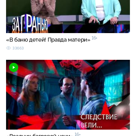
16+
«В баню детей! Правда матери»
33663
16+