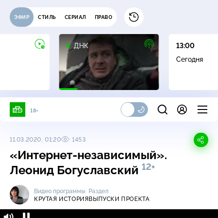
ЭФИР
СТИЛЬ
СЕРИАЛ
ПРАВО
16+
ДНК
13:00
Сегодня
18+
11.03.2020, 01:20
1453
«Интернет-независимый».
12+
Леонид Богуславский
Видео программы
Раздел
КРУТАЯ ИСТОРИЯ
ВЫПУСКИ ПРОЕКТА