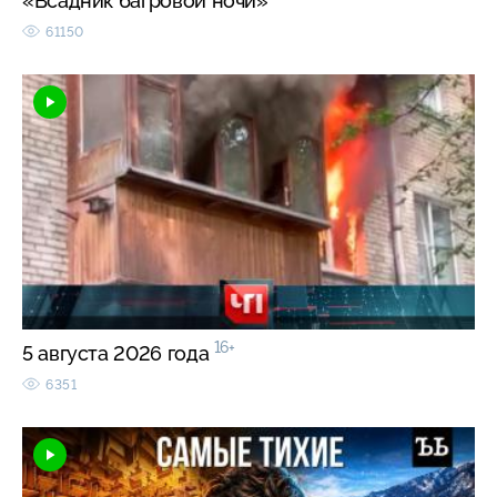
«Всадник багровой ночи»
61150
16+
5 августа 2026 года
6351