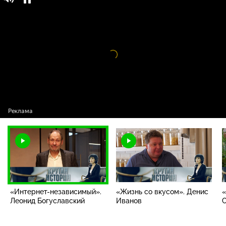
Крутая история / Выпуски проекта /
12+
«Интернет-независимый». Леонид
Богуславский
Видео
проигрыватель
загружается.
«Интернет-независимый».
«Жизнь со вкусом». Денис
«
Леонид Богуславский
Иванов