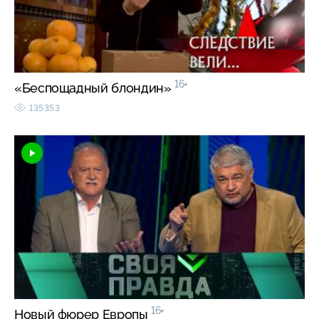
16+
«Беспощадный блондин»
135353
16+
Новый фюрер Европы