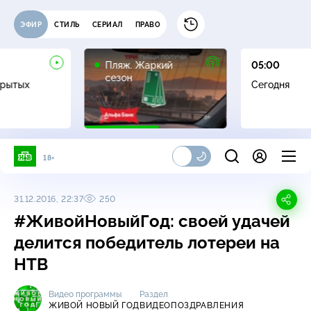
ЭФИР
СТИЛЬ
СЕРИАЛ
ПРАВО
16+
Пляж. Жаркий
05:00
сезон
крытых
Сегодня
18+
31.12.2016, 22:37
250
#ЖивойНовыйГод: своей удачей
делится победитель лотереи на
НТВ
Видео программы
Раздел
ЖИВОЙ НОВЫЙ ГОД
ВИДЕОПОЗДРАВЛЕНИЯ