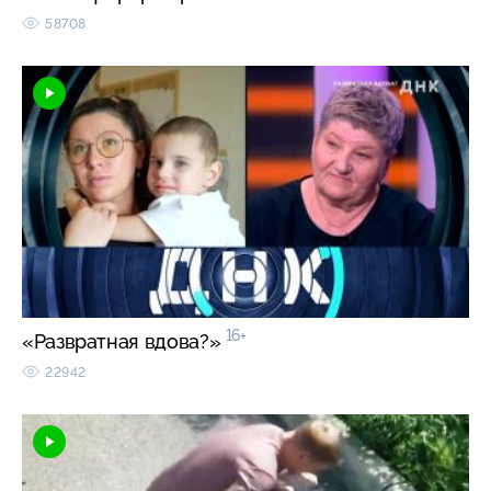
58708
16+
«Развратная вдова?»
22942