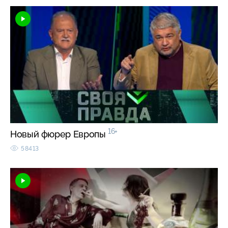
16+
Новый фюрер Европы
58413