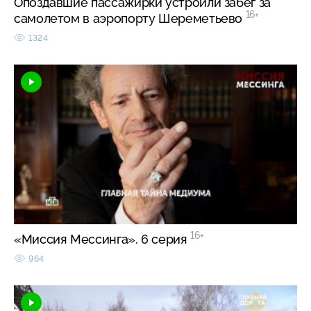
Опоздавшие пассажирки устроили забег за
16+
самолетом в аэропорту Шереметьево
1324
16+
«Миссия Мессинга». 6 серия
964