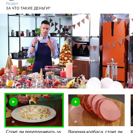
Раздел
ЗА ЧТО ТАКИЕ ДЕНЬГИ?
Загрузка
:
5.28%
/
Наст
Стоит ли переплачивать за
Вареная колбаса: стоит ли
К