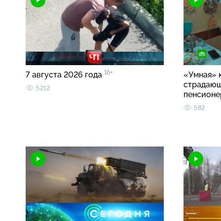
16+
7 августа 2026 года
«Умная» 
страдаю
5212
пенсионе
582