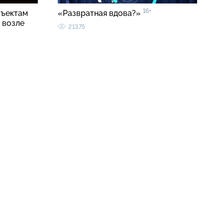
16+
бъектам
«Развратная вдова?»
 возле
21375