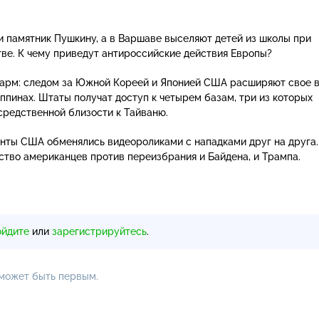
и памятник Пушкину, а в Варшаве выселяют детей из школы при
ве. К чему приведут антироссийские действия Европы?
дарм: следом за Южной Кореей и Японией США расширяют свое 
ппинах. Штаты получат доступ к четырем базам, три из которых
редственной близости к Тайваню.
нты США обменялись видеороликами с нападками друг на друга
нство американцев против переизбрания и Байдена, и Трампа.
ойдите
или
зарегистрируйтесь
.
 может быть первым.