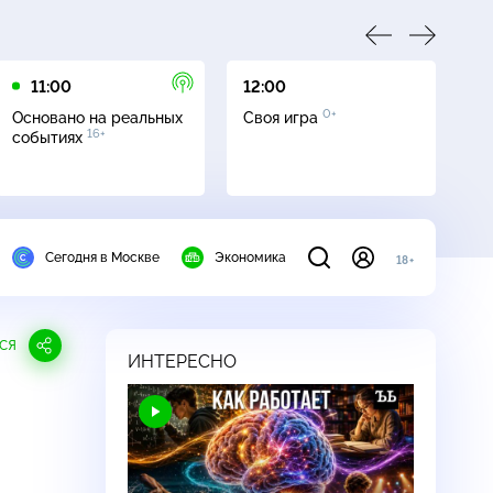
11:00
12:00
13
0+
Основано на реальных
Своя игра
Се
16+
событиях
Сегодня в Москве
Экономика
18+
СЯ
ИНТЕРЕСНО