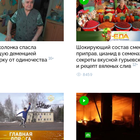
колонка спасла
Шокирующий состав сме
щую деменцией
приправ, цианид в семенах
16+
рку от одиночества
секреты вкусной гурьевс
12+
и рецепт вяленых слив
8459