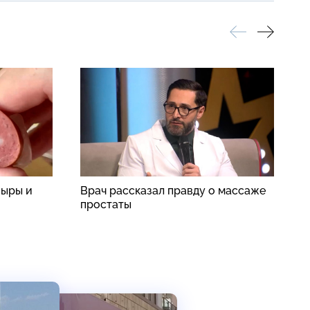
сыры и
Врач рассказал правду о массаже
«
простаты
о