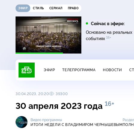
ЭФИР
СТИЛЬ
СЕРИАЛ
ПРАВО
07:20
08:00
Сейчас в эфире:
16+
12+
Главная дорога
Живая еда
Основано на реальных
16+
событиях
ЭФИР
ТЕЛЕПРОГРАММА
НОВОСТИ
С
30.04.2023, 20:20
39300
16+
30 апреля 2023 года
Видео программы
Разде
ИТОГИ НЕДЕЛИ С ВЛАДИМИРОМ ЧЕРНЫШЕВЫМ
ПОЛН