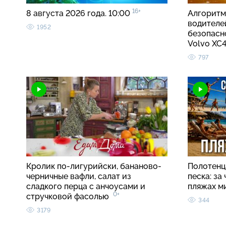
16+
8 августа 2026 года. 10:00
Алгоритм
водителе
1952
безопасно
Volvo X
797
Кролик по-лигурийски, бананово-
Полотенца
черничные вафли, салат из
песка: за
сладкого перца с анчоусами и
пляжах м
0+
стручковой фасолью
344
3179