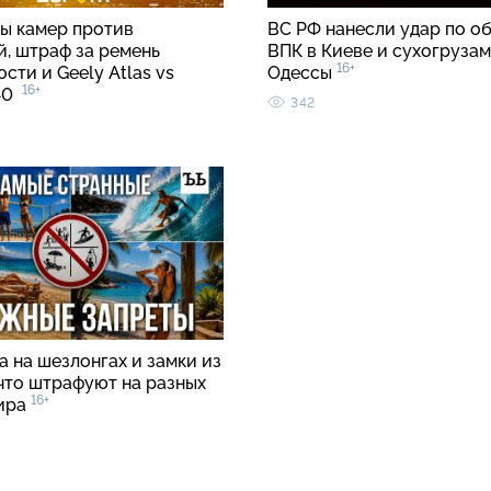
ы камер против
ВС РФ нанесли удар по о
й, штраф за ремень
ВПК в Киеве и сухогрузам
16+
сти и Geely Atlas vs
Одессы
16+
C40
342
 на шезлонгах и замки из
 что штрафуют на разных
16+
ира