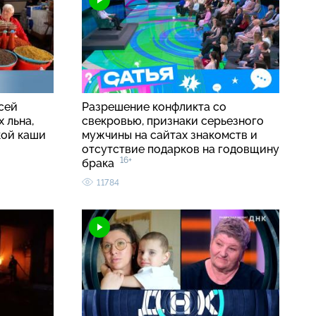
сей
Разрешение конфликта со
 льна,
свекровью, признаки серьезного
кой каши
мужчины на сайтах знакомств и
отсутствие подарков на годовщину
16+
брака
11784