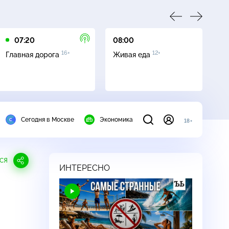
07:20
08:00
09
16+
12+
Главная дорога
Живая еда
Кв
Сегодня в Москве
Экономика
18+
СЯ
ИНТЕРЕСНО