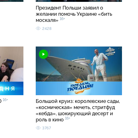
Президент Польши заявил о
желании помочь Украине «бить
16+
москаля»
2428
16+
00
Большой круиз: королевские сады,
«космическая» мечеть, стритфуд
«кебда», шокирующий десерт и
16+
роль в кино
3767