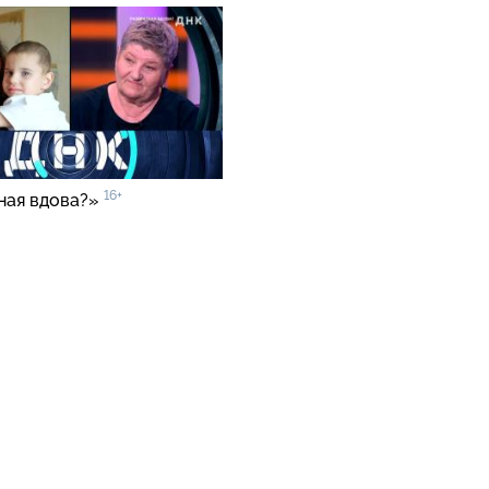
16+
ная вдова?»