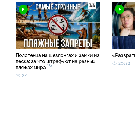
Полотенца на шезлонгах и замки из
«Разврат
песка: за что штрафуют на разных
20632
16+
пляжах мира
271