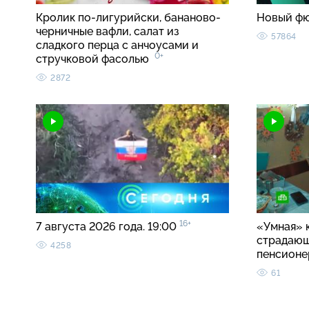
Кролик по-лигурийски, бананово-
Новый ф
черничные вафли, салат из
57864
сладкого перца с анчоусами и
0+
стручковой фасолью
2872
16+
7 августа 2026 года. 19:00
«Умная» 
страдаю
4258
пенсионе
61