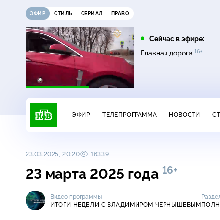
ЭФИР
СТИЛЬ
СЕРИАЛ
ПРАВО
05:20
05:25
Сейчас в эфире:
16+
16+
Пляж. Жаркий
Поедем, поедим!
Главная дорога
16+
сезон
ЭФИР
ТЕЛЕПРОГРАММА
НОВОСТИ
С
23.03.2025, 20:20
16339
16+
23 марта 2025 года
Видео программы
Разде
ИТОГИ НЕДЕЛИ С ВЛАДИМИРОМ ЧЕРНЫШЕВЫМ
ПОЛН