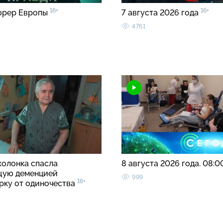
16+
16+
юрер Европы
7 августа 2026 года
4761
колонка спасла
8 августа 2026 года. 08:
щую деменцией
999
16+
рку от одиночества