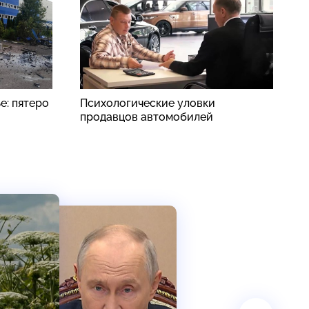
е: пятеро
Психологические уловки
Р
продавцов автомобилей
з