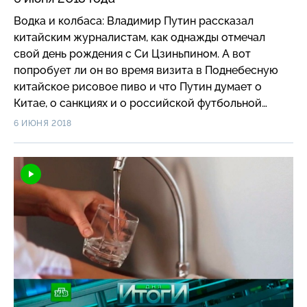
вассалом заокеанского владыки?
Водка и колбаса: Владимир Путин рассказал
китайским журналистам, как однажды отмечал
свой день рождения с Си Цзиньпином. А вот
попробует ли он во время визита в Поднебесную
китайское рисовое пиво и что Путин думает о
Китае, о санкциях и о российской футбольной
сборной? Запад устал от Украины! Почему депутаты
6 ИЮНЯ 2018
Рады начинают делать такие заявления и почему
даже противники России в Киеве начинают
говорить о неизбежной перемоге Путина?
Шпионские страсти: как ревнивица из Омска
решила продать GPS-трекер, с помощью которого
следила за мужем, а попала под громкую статью
о незаконном приобретении аппаратуры для
слежки? Больше не вещдок: полковник Захарченко
просит отменить конфискацию девяти миллиардов
рублей. А у его гражданской жены не могут изъять
люксовые иномарки, потому что она ключи