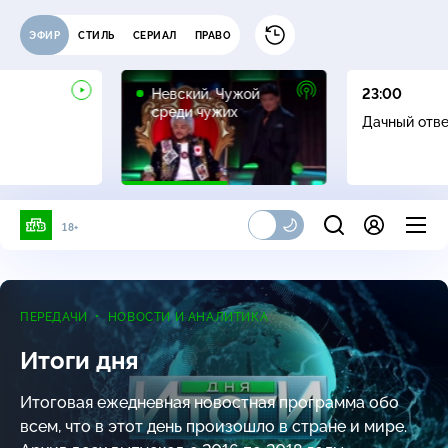
ЭФИР
СТИЛЬ
СЕРИАЛ
ПРАВО
16+
Невский. Чужой
23:00
среди чужих
Дачный отв
18+
ПЕРЕДАЧИ
НОВОСТИ И АНАЛИТИКА
Итоги дня
Итоговая ежедневная новостная программа обо
всем, что в этот день произошло в стране и мире.