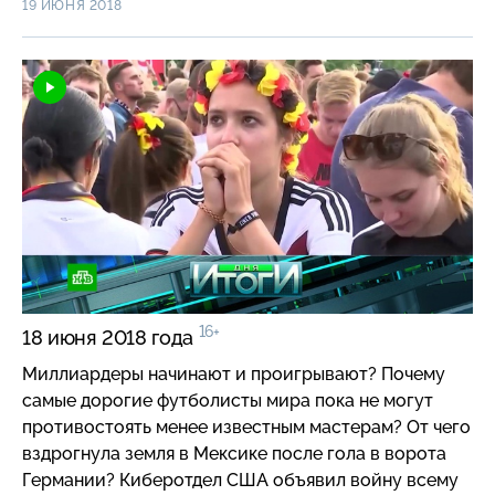
19 ИЮНЯ 2018
возможной встрече с российской сборной в плей-
встретила Мордовия японскую принцессу и кому
офф?
было выгодно раздувать миф о плохой подготовке
стадионов и агрессивных русских фанатах? И кто
он — бразилец, которого искренне полюбила вся
Россия? «О России с любовью» — специальный
репортаж «Итогов дня». Меркнет эпоха Ангелы
Меркель: госпожа канцлер отправилась в турне по
соседям просить поддержки. Удалось ли найти
сторонников ее политики открытых дверей для
мигрантов? И не может ли новый кризис
с беженцами завершить ее карьеру?
16+
18 июня 2018 года
Миллиардеры начинают и проигрывают? Почему
самые дорогие футболисты мира пока не могут
противостоять менее известным мастерам? От чего
вздрогнула земля в Мексике после гола в ворота
Германии? Киберотдел США объявил войну всему