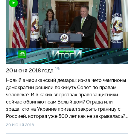
прошлое и отрекаться от всего русского — языка,
названий городов и культуры? Смертельная авария
в центре Москвы: почему ничто не может
остановить лихачей-мажоров? И как виновники
страшного ДТП связаны со скандально известной
Марой Багдасарян? Обыкновенные потомки
нацизма: почему накануне годовщины начала
Великой Отечественной войны в Европе появились
те, кто гордится нацистским прошлым? Кто не
стесняется своих берлинских дедушек, а кто даже
16+
20 июня 2018 года
мечтает доказать свое родство с Адольфом
Гитлером? «Дети Рейха» — специальный репортаж
Новый американский демарш: из-за чего чемпионы
программы «Итоги дня».
демократии решили покинуть Совет по правам
человека? И в каких зверствах правозащитники
сейчас обвиняют сам Белый дом? Ограда или
зрада: кто на Украине призвал закрыть границу с
Россией, которая уже 500 лет как не закрывалась?
И во что это обойдется стране, в кторой
20 ИЮНЯ 2018
националисты берут штурмом горсовет в