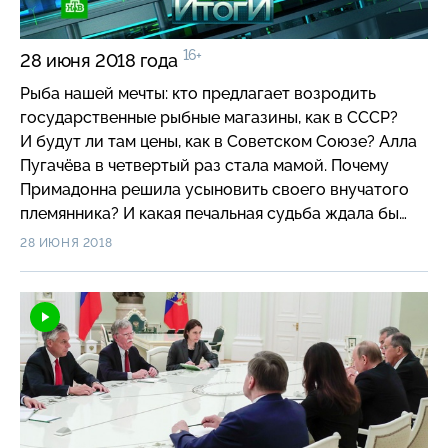
16+
28 июня 2018 года
Рыба нашей мечты: кто предлагает возродить
государственные рыбные магазины, как в СССР?
И будут ли там цены, как в Советском Союзе? Алла
Пугачёва в четвертый раз стала мамой. Почему
Примадонна решила усыновить своего внучатого
племянника? И какая печальная судьба ждала бы
мальчика, если бы этого не произошло? Владимир
28 ИЮНЯ 2018
Путин и Дональд Трамп согласовали дату и место
встречи. Каких вопросов и решений ждать от этого
разговора двух лидеров? Европейская сенсация:
раскол Евросоюза становится реальностью. Кто
заблокировал все предложения по мигрантам
и почему теперь вопрос о продлении
антироссийских санкций оказался подвешен? Как
рушатся скрепы и устрои? В Саудовской Аравии