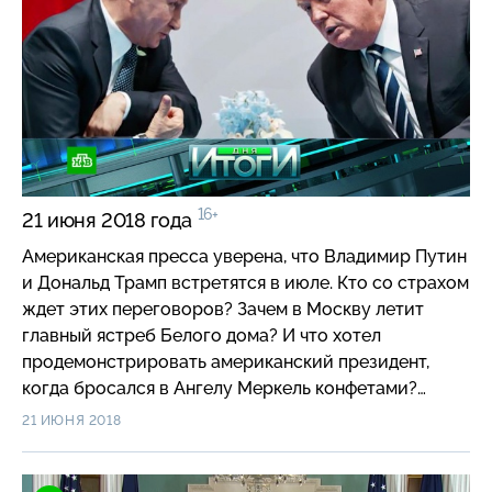
дня». Капитан Джек Воробей на мели. Джонни Депп
признался, что лишился своего состояния. Куда
можно было деть 650 миллионов долларов? И как
в этой истории замешана сестра Деппа и его
помощники? Новый старый президент: Реджеп
Тайип Эрдоган, несмотря на давление оппозиции,
побеждает на турецких выборах. Что говорят о его
новом сроке? И какое он сделал первое заявление?
16+
21 июня 2018 года
Американская пресса уверена, что Владимир Путин
и Дональд Трамп встретятся в июле. Кто со страхом
ждет этих переговоров? Зачем в Москву летит
главный ястреб Белого дома? И что хотел
продемонстрировать американский президент,
когда бросался в Ангелу Меркель конфетами?
Киевский тупик: почему Украина решила атаковать
21 ИЮНЯ 2018
республики Донбасса именно сейчас? И как
Незалежная продолжает зачеркивать советское