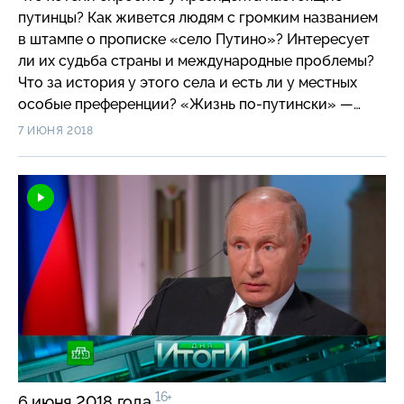
путинцы? Как живется людям с громким названием
в штампе о прописке «село Путино»? Интересует
ли их судьба страны и международные проблемы?
Что за история у этого села и есть ли у местных
особые преференции? «Жизнь по-путински» —
специальный репортаж «Итогов дня». Новые
7 ИЮНЯ 2018
рекорды прямой линии Владимира Путина: сколько
вопросов, каков новый формат, кто такие блогеры?
Все детали 16-го диалога президента со страной.
Цены на бензин, проблемы медицины, жалобы из
регионов, Донбасс и криптовалюты — что больше
всего волнует россиян? Как реагировали министры
и губернаторы? И какие проблемы удалось решить
прямо во время эфира? Бунт в «большой семерке»:
Эммануэль Макрон восстал против Дональда
Трампа. Какой ультиматум президенту США
выдвинул французский лидер? И неужели Европа
всерьез настроена перестать быть послушным
16+
6 июня 2018 года