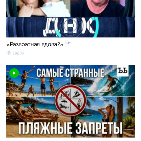
16+
«Развратная вдова?»
19236