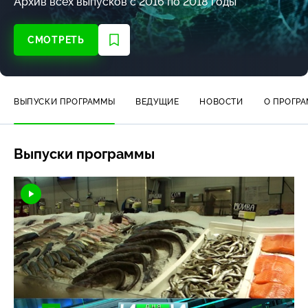
Архив всех выпусков с 2016 по 2018 годы
СМОТРЕТЬ
ВЫПУСКИ ПРОГРАММЫ
ВЕДУЩИЕ
НОВОСТИ
О ПРОГР
Выпуски программы