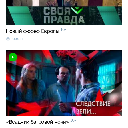
16+
Новый фюрер Европы
56860
16+
«Всадник багровой ночи»