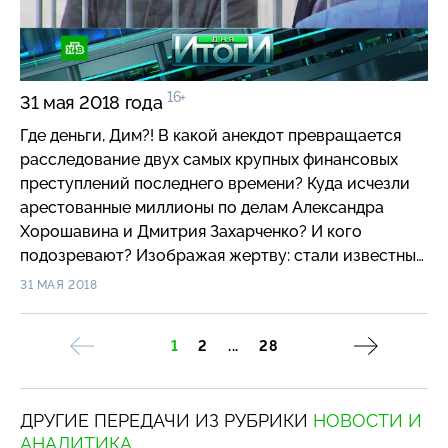
хватает только на еду и коммуналку? «И целого
сала мало» — специальный репортаж программы
«Итоги дня». «Два водка, спасибо!»: как
бельгийская песня к чемпионату мира по футболу
16+
31 мая 2018 года
стала хитом Интернета? Медведи и балалайки
снова покоряют мир? А что еще автор песни
Где деньги, Дим?! В какой анекдот превращается
запомнил из своих поездок по России?
расследование двух самых крупных финансовых
преступлений последнего времени? Куда исчезли
арестованные миллионы по делам Александра
Хорошавина и Дмитрия Захарченко? И кого
подозревают? Изображая жертву: стали известны
подробности, как именно Аркадий Бабченко
31 МАЯ 2018
прикидывался мертвым. Почему мир не оценил его
актерские возможности и режиссуру СБУ? И что
1
2
...
28
грозит Киеву, если подтвердится, что
предполагаемый заказчик убийства связан с
Минобороны Украины? Не май месяц: кто виноват,
ДРУГИЕ ПЕРЕДАЧИ ИЗ РУБРИКИ
НОВОСТИ И
что смерчи и торнадо стали для Центральной
АНАЛИТИКА
России привычной картиной? И что советуют