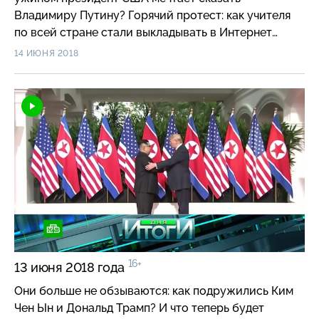
Владимиру Путину? Горячий протест: как учителя
по всей стране стали выкладывать в Интернет
пляжные фотографии в поддержку уволенной
14 ИЮНЯ 2018
коллеги из Омска? И кто призывает прекратить
бесстыдный флешмоб? А кто согласен, что учителя
тоже люди? Кому в России пенсионный возраст и
так можно не повышать? Кто они — пенсионеры,
разменявшие второе столетие, которые остаются
востребованными? И неужели именно
профессиональная реализация — лучший способ
победить старость? «Старики-работники» —
специальный репортаж программы «Итоги дня».
Станислав Говорухин скончался в Москве на 83-м
году жизни.
16+
13 июня 2018 года
Они больше не обзываются: как подружились Ким
Чен Ын и Дональд Трамп? И что теперь будет