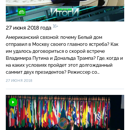
женщинам разрешили водить машины. Дойдут ли
смелые реформы в королевстве до открытия
театров и появления коротких юбок?
16+
27 июня 2018 года
Американский связной: почему Белый дом
отправил в Москву своего главного ястреба? Как
им удалось договориться о скорой встрече
Владимира Путина и Дональда Трампа? Где, когда и
на каких условиях пройдет этот долгожданный
саммит двух президентов? Режиссер со
взрывчаткой: как украинский военный заявил ОБСЕ,
27 ИЮНЯ 2018
что лично передавал Олегу Сенцову все
необходимое для терактов в Крыму? И какие
вскрывшиеся тайны делают для Киева невыгодным
освобождение режиссера? 618 миллионов евро в
месяц: немецкий депутат подсчитал потери
Германии от антироссийских санкций. Как
отреагировал бундестаг и какие страны Европы