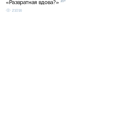
16+
«Развратная вдова?»
21016