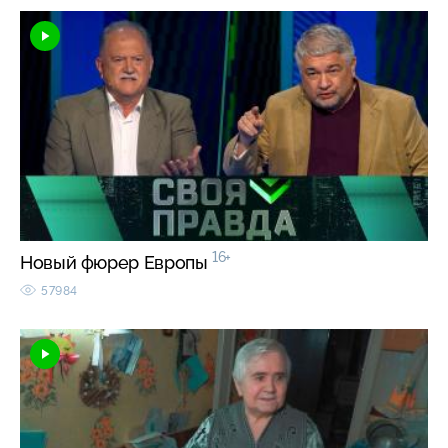
16+
Новый фюрер Европы
57984