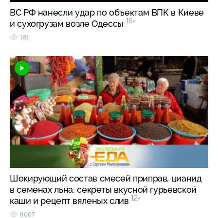
ВС РФ нанесли удар по объектам ВПК в Киеве
16+
и сухогрузам возле Одессы
181
Шокирующий состав смесей приправ, цианид
в семенах льна, секреты вкусной гурьевской
12+
каши и рецепт вяленых слив
8067