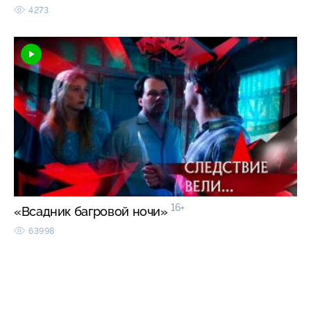
4273
16+
«Всадник багровой ночи»
63998