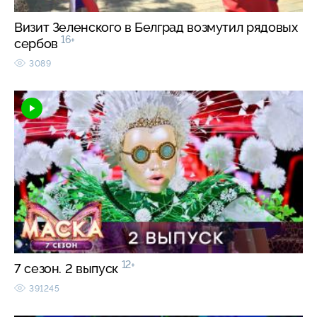
Визит Зеленского в Белград возмутил рядовых
16+
сербов
3089
12+
7 сезон. 2 выпуск
391245