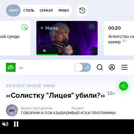
ЭФИР
СТИЛЬ
СЕРИАЛ
ПРАВО
12+
Маска
00:20
жой среди
Агентство с
16+
камер
18+
23.01.2017, 19:00
34668
16+
«Солистку "Лицея" убили?»
Видео программы
Раздел
ГОВОРИМ И ПОКАЗЫВАЕМ
ВЫПУСКИ ПРОГРАММЫ
Говорим и показываем / Выпуски
16+