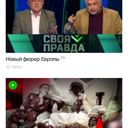
16+
Новый фюрер Европы
58567