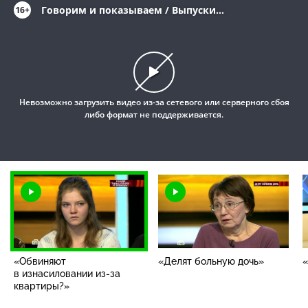
Говорим и показываем / Выпуски
16+
программы / «Обвиняют в изнасиловании
из-за квартиры?»
This
is
a
modal
Невозможно загрузить видео из-за сетевого или серверного сбоя
window.
либо формат не поддерживается.
«Обвиняют
«Делят больную дочь»
«
в изнасиловании из-за
квартиры?»