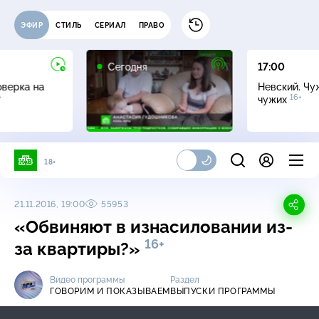
ЭФИР
СТИЛЬ
СЕРИАЛ
ПРАВО
Сегодня
17:00
оверка на
Невский. Чу
+
16+
чужих
18+
21.11.2016, 19:00
55953
«Обвиняют в изнасиловании из-
16+
за квартиры?»
Видео программы
Раздел
ГОВОРИМ И ПОКАЗЫВАЕМ
ВЫПУСКИ ПРОГРАММЫ