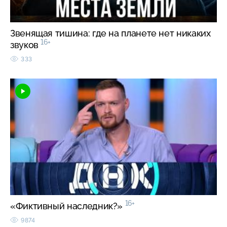
Звенящая тишина: где на планете нет никаких
16+
звуков
333
16+
«Фиктивный наследник?»
9874