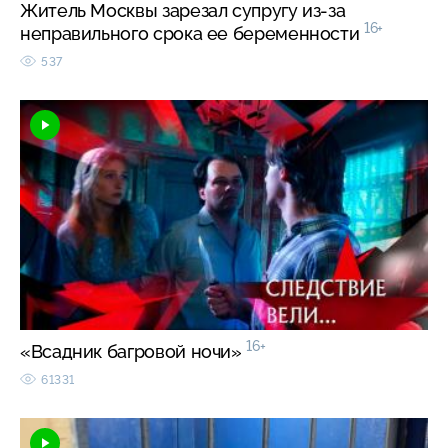
Житель Москвы зарезал супругу из-за
16+
неправильного срока ее беременности
537
16+
«Всадник багровой ночи»
61331