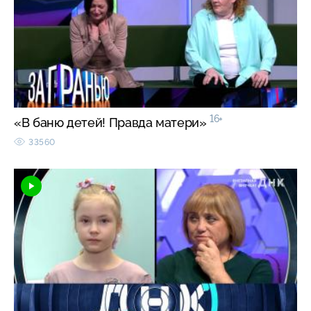
16+
«В баню детей! Правда матери»
33560