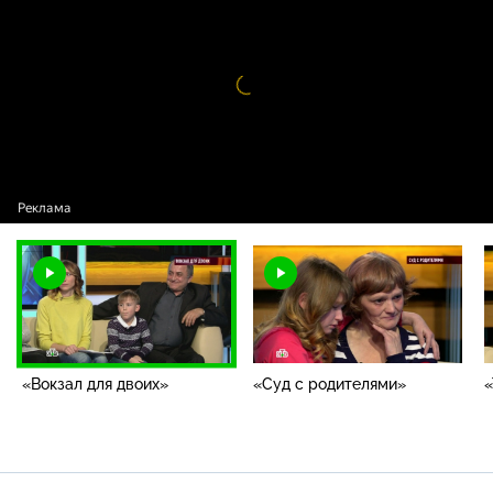
программы / «Вокзал для двоих»
Видео
проигрыватель
загружается.
«Вокзал для двоих»
«Суд с родителями»
«