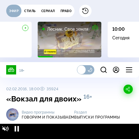
ЭФИР
СТИЛЬ
СЕРИАЛ
ПРАВО
16+
Лесник. Своя земля
10:00
Сегодня
18+
02.02.2016, 18:00
35924
16+
«Вокзал для двоих»
Видео программы
Раздел
ГОВОРИМ И ПОКАЗЫВАЕМ
ВЫПУСКИ ПРОГРАММЫ
Говорим и показываем / Выпуски
16+