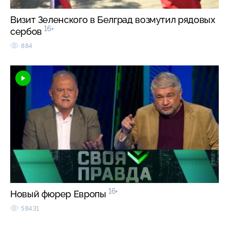
Визит Зеленского в Белград возмутил рядовых
16+
сербов
884
16+
Новый фюрер Европы
58431