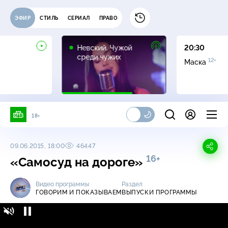
ЭФИР
СТИЛЬ
СЕРИАЛ
ПРАВО
16+
Невский. Чужой
20:30
среди чужих
12+
Маска
18+
09.06.2015, 18:00
46447
16+
«Самосуд на дороге»
Видео программы
Раздел
ГОВОРИМ И ПОКАЗЫВАЕМ
ВЫПУСКИ ПРОГРАММЫ
Говорим и показываем / Выпуски
16+