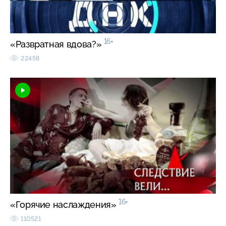
16+
«Развратная вдова?»
22458
16+
«Горячие наслаждения»
110521