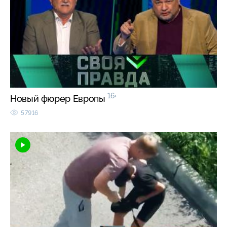
16+
Новый фюрер Европы
57916