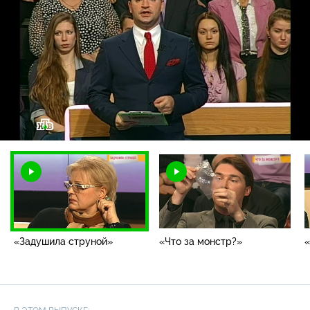
Загрузка
:
1.79%
/
Наст
«Задушила струной»
«Что за монстр?»
«