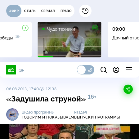
ЭФИР
СТИЛЬ
СЕРИАЛ
ПРАВО
12+
Чудо техники
09:00
16+
Победы
Дачный отв
18+
06.08.2013, 17:40
12138
16+
«Задушила струной»
Видео программы
Раздел
ГОВОРИМ И ПОКАЗЫВАЕМ
ВЫПУСКИ ПРОГРАММЫ