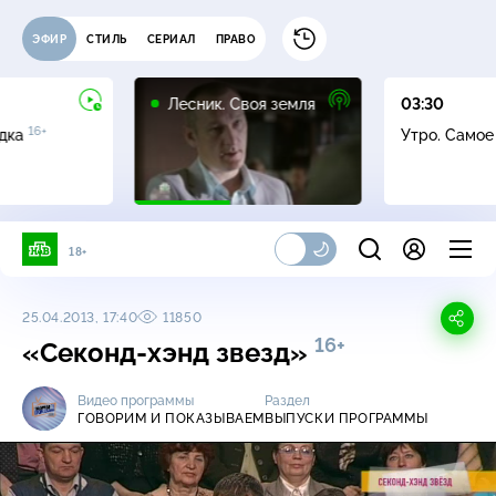
ЭФИР
СТИЛЬ
СЕРИАЛ
ПРАВО
16+
Лесник. Своя земля
03:30
16+
адка
Утро. Само
18+
25.04.2013, 17:40
11850
16+
«Секонд-хэнд звезд»
Видео программы
Раздел
ГОВОРИМ И ПОКАЗЫВАЕМ
ВЫПУСКИ ПРОГРАММЫ