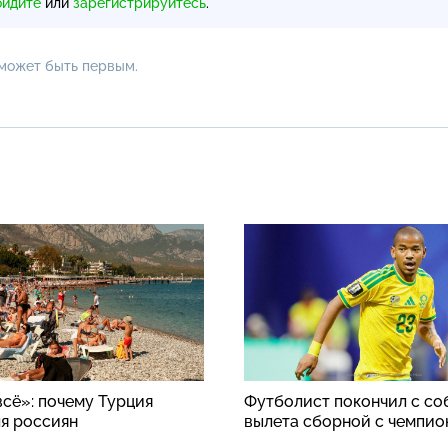
ойдите
или
зарегистрируйтесь
.
 может быть первым.
всё»: почему Турция
Футболист покончил с со
ля россиян
вылета сборной с чемпио