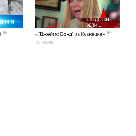
16+
16+
0
«"Джеймс Бонд" из Кузнецка»
63092