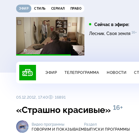
ЭФИР
СТИЛЬ
СЕРИАЛ
ПРАВО
22:35
01:45
Сейчас в эфире:
6+
16+
16+
16+
Темная лошадка
Лесник. Своя земля
Лесник. Своя земля
ЭФИР
ТЕЛЕПРОГРАММА
НОВОСТИ
С
05.12.2012, 17:40
16891
16+
«Страшно красивые»
Видео программы
Раздел
ГОВОРИМ И ПОКАЗЫВАЕМ
ВЫПУСКИ ПРОГРАММЫ