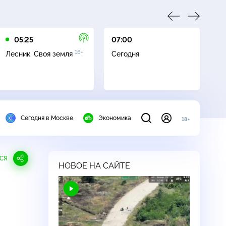
05:25
07:00
07
16+
Лесник. Своя земля
Сегодня
Ле
Сегодня в Москве
Экономика
18+
СЯ
НОВОЕ НА САЙТЕ