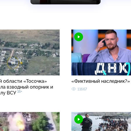
й области «Тосочка»
«Фиктивный наследник?
ла взводный опорник и
11667
16+
илу ВСУ