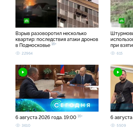
Взрыв разоворотил несколько
Штурмови
квартир: последствия атаки дронов
использо
16+
в Подмосковье
при взят
22964
615
16+
6 августа 2026 года. 19:00
6 августа
3610
5509