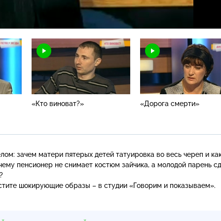
Н
«Кто виноват?»
«Дорога смерти»
ом: зачем матери пятерых детей татуировка во весь череп и ка
чему пенсионер не снимает костюм зайчика, а молодой парень с
?
устите шокирующие образы – в студии «Говорим и показываем».