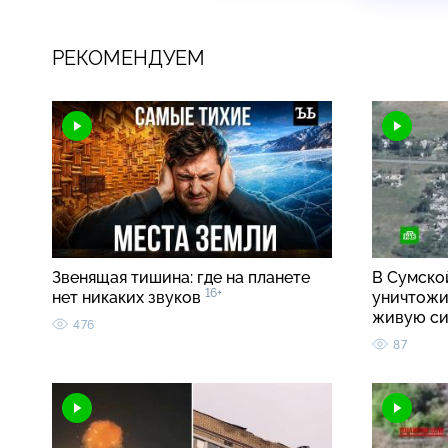
РЕКОМЕНДУЕМ
Звенящая тишина: где на планете
В Сумско
16+
нет никаких звуков
уничтожи
живую с
476
87