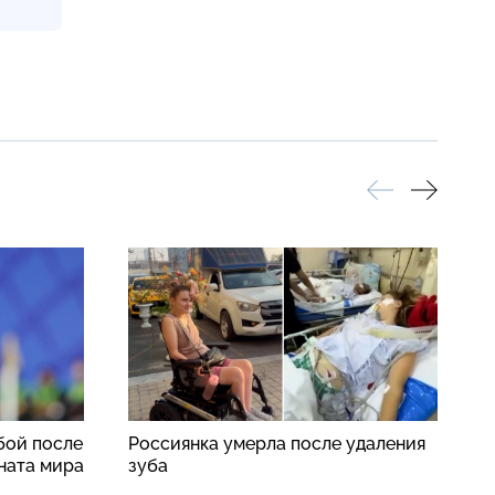
бой после
Россиянка умерла после удаления
В
ната мира
зуба
п