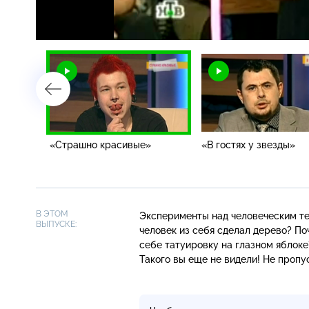
Загрузка
:
2.23%
/
«Страшно красивые»
«В гостях у звезды»
В ЭТОМ
Эксперименты над человеческим тел
ВЫПУСКЕ:
человек из себя сделал дерево? По
себе татуировку на глазном яблоке
Такого вы еще не видели! Не проп