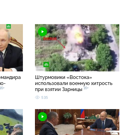
омандира
Штурмовики «Востока»
но-
использовали военную хитрость
16+
16+
при взятии Зарницы
535