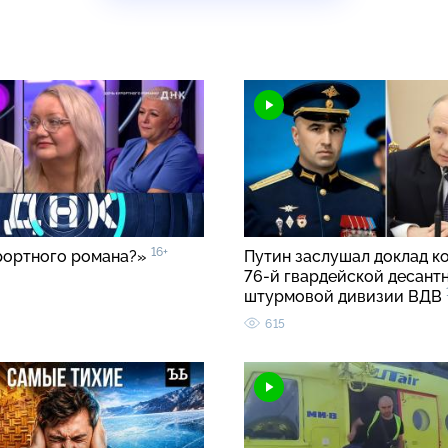
16+
рортного романа?»
Путин заслушал доклад к
76-й гвардейской десант
штурмовой дивизии ВДВ
615