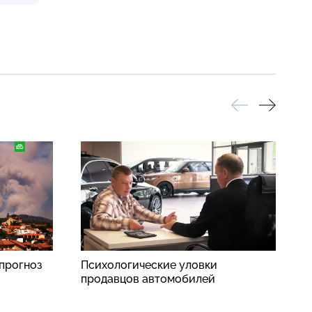
прогноз
Психологические уловки
В
продавцов автомобилей
ч