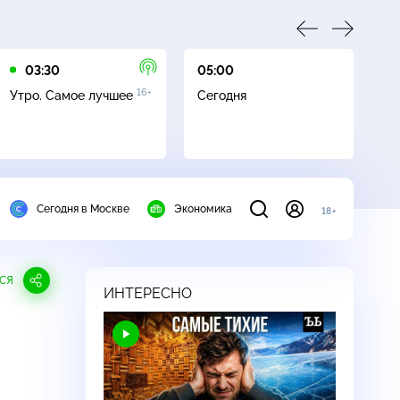
03:30
05:00
05
16+
Утро. Самое лучшее
Сегодня
Ле
Сегодня в Москве
Экономика
18+
СЯ
ИНТЕРЕСНО