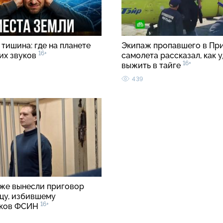
тишина: где на планете
Экипаж пропавшего в Пр
16+
ких звуков
самолета рассказал, как 
16+
выжить в тайге
439
же вынесли приговор
цу, избившему
16+
иков ФСИН