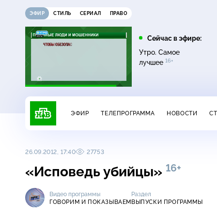
ЭФИР
СТИЛЬ
СЕРИАЛ
ПРАВО
21:15
21:30
Сейчас в эфире:
6+
ди
Сегодня
Неизвестная Россия
Утро. Самое
16+
лучшее
ЭФИР
ТЕЛЕПРОГРАММА
НОВОСТИ
С
26.09.2012, 17:40
27753
16+
«Исповедь убийцы»
Видео программы
Раздел
ГОВОРИМ И ПОКАЗЫВАЕМ
ВЫПУСКИ ПРОГРАММЫ