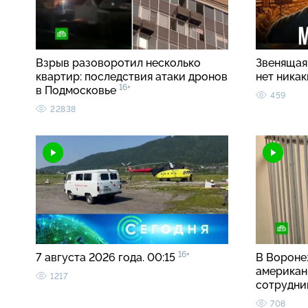
Взрыв разоворотил несколько
Звенящая 
квартир: последствия атаки дронов
нет ника
16+
в Подмосковье
459
22838
16+
7 августа 2026 года. 00:15
В Вороне
американ
1217
сотрудн
708