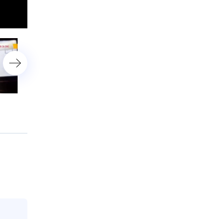
«Вдовий век»
«Битва звезд за урожай