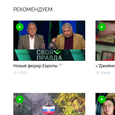
РЕКОМЕНДУЕМ
16+
Новый фюрер Европы
«"Джеймс
57171
63462