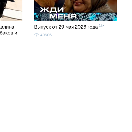
12+
халина
Выпуск от 29 мая 2026 года
баков и
49606