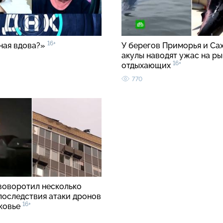
16+
ная вдова?»
У берегов Приморья и Са
акулы наводят ужас на ры
16+
отдыхающих
770
зоворотил несколько
 последствия атаки дронов
16+
ковье