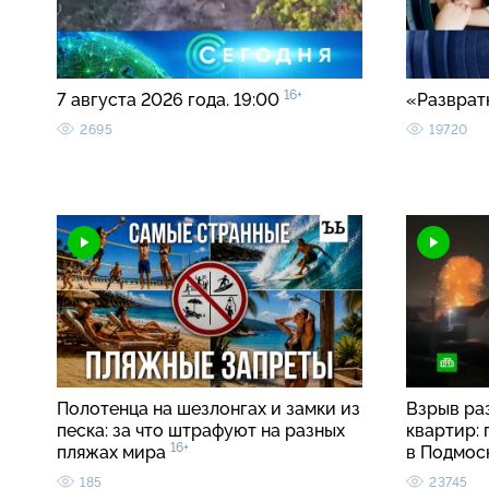
16+
7 августа 2026 года. 19:00
«Разврат
2695
19720
Полотенца на шезлонгах и замки из
Взрыв ра
песка: за что штрафуют на разных
квартир:
16+
пляжах мира
в Подмос
185
23745