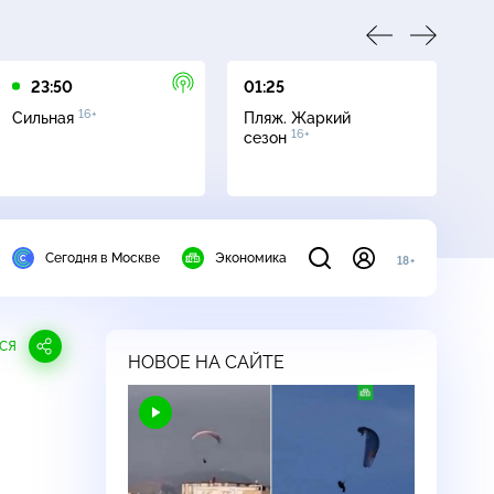
23:50
01:25
05
16+
Сильная
Пляж. Жаркий
Се
16+
сезон
Сегодня в Москве
Экономика
18+
СЯ
НОВОЕ НА САЙТЕ