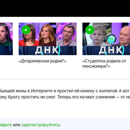
«Детдомовская родня?»
«Студентка родила от
пенсионера?»
бывшей жены в Интернете и простил ей измену с коллегой. А вот
му брату простить не смог. Теперь его мучают сомнения — от н
ойдите
или
зарегистрируйтесь
.