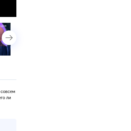
«Родила от мужа подруги?»
«Еще одна Данилова?»
 совсем
его ли