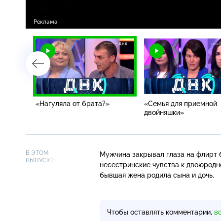
ку"
«Нагуляла от брата?»
«Семья для приемной
двойняшки»
В ЭТОМ
Мужчина закрывал глаза на флирт 
ВЫПУСКЕ:
несестринские чувства к двоюродно
бывшая жена родила сына и дочь.
Чтобы оставлять комментарии,
в