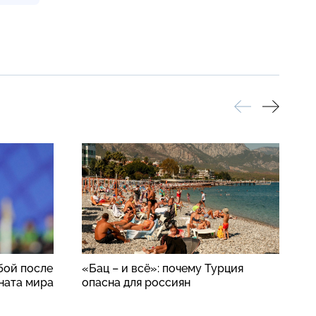
бой после
«Бац – и всё»: почему Турция
И
ната мира
опасна для россиян
к