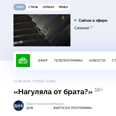
ЭФИР
СТИЛЬ
СЕРИАЛ
ПРАВО
13:45
16:00
Сейчас в эфире:
16+
Невский. Чужой среди
Сегодня
Сильная
16+
чужих
ЭФИР
ТЕЛЕПРОГРАММА
НОВОСТИ
С
14.08.2024, 17:50
21081
16+
«Нагуляла от брата?»
Видео программы
Раздел
ДНК
ВЫПУСКИ ПРОГРАММЫ