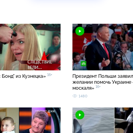
16+
 Бонд" из Кузнецка»
Президент Польши заявил
желании помочь Украине 
16+
москаля»
1480