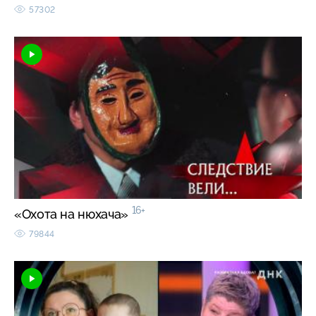
57302
16+
«Охота на нюхача»
79844